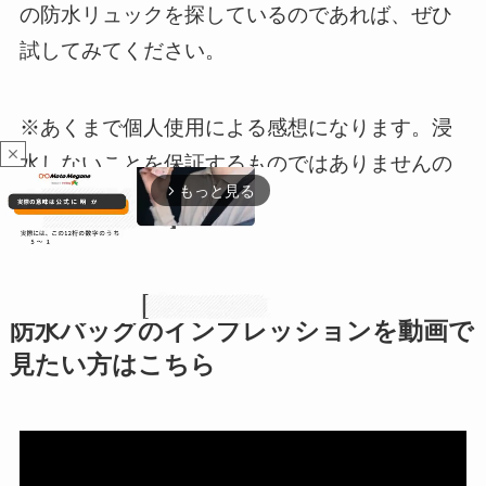
の防水リュックを探しているのであれば、ぜひ
試してみてください。
※あくまで個人使用による感想になります。浸
close
水しないことを保証するものではありませんの
もっと見る
arrow_forward_ios
で了承ください。
防水バッグのインプレッションを動画で
見たい方はこちら
M
u
t
e