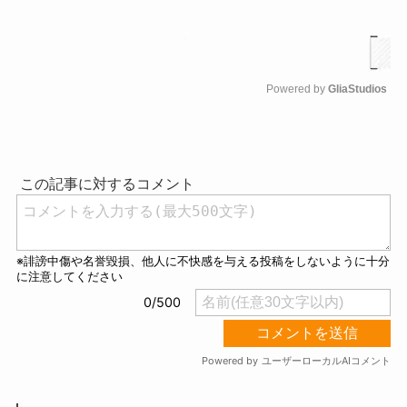
Powered by 
GliaStudios
M
u
t
e