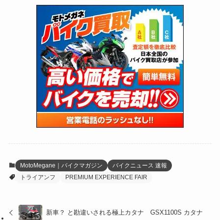
(74)
(126)
(118)
(300)
(16)
(16)
(51)
(23)
(166)
(16)
(1,605)
(170)
(27)
(62)
(167)
(25)
(131)
(415)
(34)
(141)
(23)
(147)
(24)
(4)
(171)
(38)
(85)
(5)
(16)
(255)
(33)
(13)
(47)
(274)
(131)
(21)
(98)
(12)
(6)
(34)
(204)
(19)
(15)
(61)
(13)
(171)
(17)
(64)
(47)
(35)
(12)
(59)
(109)
(5)
(60)
(38)
(5)
(41)
(16)
(6)
(22)
(65)
(18)
(30)
(3)
(12)
(21)
(61)
(6)
(20)
MotoMegane｜バイクマガジン
バイクニュース 速報
トライアンフ
PREMIUM EXPERIENCE FAIR
(27)
(41)
(4)
(32)
(36)
(8)
新車？ と勘違いされる極上カタナ GSX1100S カタナ