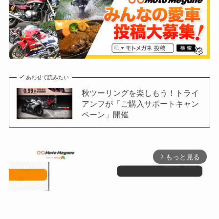
あわせて読みたい
秋ツーリングを楽しもう！トライ
アンフが「ご購入サポートキャン
ペーン」開催
もっと見る
arrow_forward_ios