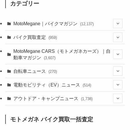
カテゴリー
MotoMegane｜バイクマガジン
(12,137)
(1,385)
バイク買取査定
(959)
(44)
(352)
MotoMegane CARS（モトメガネカーズ）｜自
動車マガジン
(3,607)
(1,243)
(1)
(256)
自転車ニュース
(270)
(639)
(306)
(604)
(186)
(54)
電動モビリティ（EV）ニュース
(514)
(118)
(6,957)
(252)
(188)
(211)
(132)
アウトドア・キャンプニュース
(38)
(1,226)
(60)
(249)
(2,473)
(1,738)
(250)
(25)
(92)
(28)
(39)
(148)
(302)
(821)
(1)
(3)
モトメガネ バイク買取一括査定
(137)
(2,744)
(171)
(24)
(64)
(31)
(1,142)
(12)
(66)
(249)
(8)