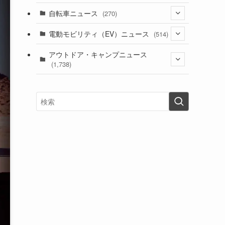
(1)
(256)
自転車ニュース
(270)
(637)
(306)
(604)
(185)
(54)
電動モビリティ（EV）ニュース
(514)
(118)
(6,953)
(252)
(188)
(211)
(132)
アウトドア・キャンプニュース
(38)
(1,226)
(60)
(249)
(2,473)
(1,738)
(248)
(25)
(92)
(28)
(39)
(148)
(302)
(820)
(1)
(3)
(137)
(2,743)
(171)
(24)
(64)
(31)
(1,139)
(12)
(66)
(249)
(8)
(72)
(126)
(118)
(300)
(16)
(16)
(51)
(23)
(166)
(16)
(1,605)
(170)
(27)
(62)
(167)
(25)
(131)
(415)
(34)
(141)
(23)
(147)
(24)
(4)
(171)
(38)
(85)
(5)
(16)
(254)
(33)
(13)
(47)
(274)
(131)
(21)
(98)
(12)
(6)
(34)
(204)
(19)
(15)
(61)
(13)
(171)
(17)
(63)
(47)
(35)
(12)
(59)
(109)
(5)
(60)
(38)
(5)
(41)
(16)