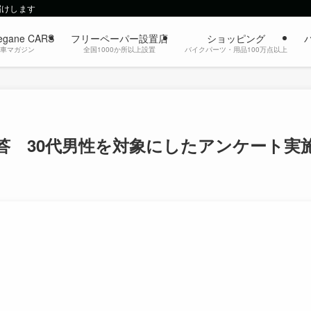
届けします
egane CARS
フリーペーパー設置店
ショッピング
動車マガジン
全国1000か所以上設置
バイクパーツ・用品100万点以上
答 30代男性を対象にしたアンケート実