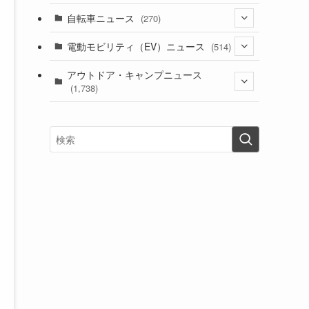
(1)
(256)
自転車ニュース
(270)
(639)
(306)
(604)
(187)
(54)
電動モビリティ（EV）ニュース
(514)
(118)
(6,958)
(252)
(188)
(211)
(132)
アウトドア・キャンプニュース
(38)
(1,226)
(60)
(249)
(2,474)
(1,738)
(251)
(25)
(92)
(28)
(39)
(148)
(302)
(821)
(1)
(3)
(137)
(2,744)
(171)
(24)
(64)
(31)
(1,143)
(12)
(66)
(249)
(8)
(75)
(126)
(118)
(300)
(16)
(16)
(51)
(23)
(166)
(16)
(1,605)
(170)
(27)
(62)
(167)
(25)
(131)
(415)
(34)
(141)
(23)
(147)
(24)
(4)
(171)
(38)
(85)
(5)
(16)
(255)
(33)
(13)
(47)
(274)
(131)
(21)
(98)
(12)
(6)
(34)
(204)
(19)
(15)
(61)
(13)
(171)
(17)
(64)
(47)
(35)
(12)
(59)
(109)
(5)
(60)
(38)
(5)
(41)
(16)