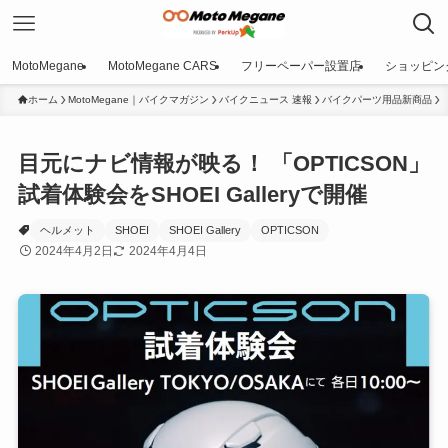
MotoMegane
MotoMegane CARS
フリーペーパー設置店
ショッピン
ホーム
MotoMegane｜バイクマガジン
バイクニュース 速報
バイクパーツ用品新商品
目元にナビ情報が映る！ 「OPTICSON」
試着体験会をSHOEI Galleryで開催
ヘルメット
SHOEI
SHOEI Gallery
OPTICSON
2024年4月2日
2024年4月4日