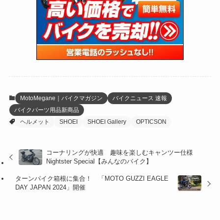
(47)
(274)
(131)
(21)
(98)
(12)
(6)
(34)
(204)
(19)
(15)
(61)
(13)
(171)
(17)
(63)
(47)
(35)
(12)
(59)
(109)
(5)
(60)
(38)
(5)
(41)
(16)
(6)
(22)
(65)
(18)
(30)
(3)
(12)
(21)
(61)
(6)
(20)
MotoMegane｜バイクマガジン
バイクニュース 速報
バイクパーツ用品新商品
(27)
(41)
(4)
ヘルメット
SHOEI
SHOEI Gallery
OPTICSON
(32)
(36)
(8)
コーナリングが快適 趣味を楽しむキャンツー仕様
(47)
(16)
Nightster Special【みんなのバイク】
(1)
(1)
ターンパイク箱根に集合！ 「MOTO GUZZI EAGLE
DAY JAPAN 2024」開催
(1)
(55)