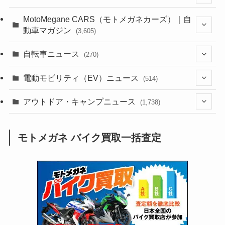
(44)
(352)
MotoMegane CARS（モトメガネカーズ）｜自
動車マガジン
(3,605)
(1,242)
(1)
(256)
自転車ニュース
(270)
(638)
(306)
(604)
(185)
(54)
電動モビリティ（EV）ニュース
(514)
(118)
(6,957)
(252)
(188)
(211)
(132)
アウトドア・キャンプニュース
(38)
(1,226)
(60)
(249)
(2,473)
(1,738)
(249)
(25)
(92)
(28)
(39)
(148)
(302)
(821)
(1)
(3)
モトメガネ バイク買取一括査定
(137)
(2,744)
(171)
(24)
(64)
(31)
(1,141)
(12)
(66)
(249)
(8)
(73)
(126)
(118)
(300)
(16)
(16)
(51)
(23)
(166)
(16)
(1,605)
(170)
(27)
(62)
(167)
(25)
(131)
(415)
(34)
(141)
(23)
(147)
(24)
(4)
(171)
(38)
(85)
(5)
(16)
(255)
(33)
(13)