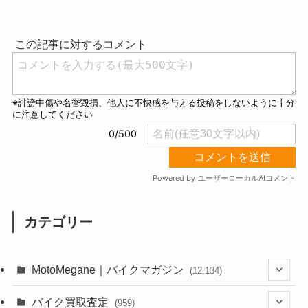
M
u
t
e
カテゴリー
MotoMegane｜バイクマガジン
(12,134)
(1,384)
バイク買取査定
(959)