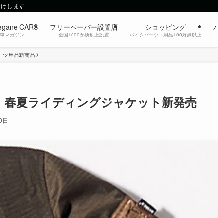
届けします
egane CARS
フリーペーパー設置店
ショッピング
動車マガジン
全国1000か所以上設置
バイクパーツ・用品100万点以上
ーツ用品新商品
 春夏ライディングジャケット新発売
0日