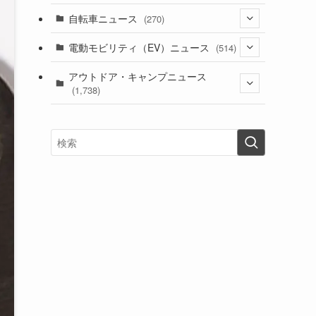
(1)
(256)
自転車ニュース
(270)
(639)
(306)
(604)
(186)
(54)
電動モビリティ（EV）ニュース
(514)
(118)
(6,957)
(252)
(188)
(211)
(132)
アウトドア・キャンプニュース
(38)
(1,226)
(60)
(249)
(2,473)
(1,738)
(250)
(25)
(92)
(28)
(39)
(148)
(302)
(821)
(1)
(3)
(137)
(2,744)
(171)
(24)
(64)
(31)
(1,142)
(12)
(66)
(249)
(8)
(74)
(126)
(118)
(300)
(16)
(16)
(51)
(23)
(166)
(16)
(1,605)
(170)
(27)
(62)
(167)
(25)
(131)
(415)
(34)
(141)
(23)
(147)
(24)
(4)
(171)
(38)
(85)
(5)
(16)
(255)
(33)
(13)
(47)
(274)
(131)
(21)
(98)
(12)
(6)
(34)
(204)
(19)
(15)
(61)
(13)
(171)
(17)
(64)
(47)
(35)
(12)
(59)
(109)
(5)
(60)
(38)
(5)
(41)
(16)