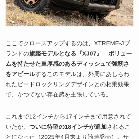
ここでクローズアップするのは、XTREME-Jブ
ランドの
旗艦モデルとなる『XJ07』
。
ボリュー
ムを持たせた重厚感のあるディッシュで強靭さ
をアピール
するこのモデルは、外周にあしらわ
れたビードロックリングデザインとの相乗効果
で、かつてない存在感を主張している。
これまで12インチから17インチまで用意されて
いたが、
ついに待望の18インチが追加
されるこ
とになった（2025年4月末より随時発売）。サ