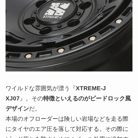
ワイルドな雰囲気が漂う『
XTREME-J
XJ07
』。その
特徴といえるのがビードロック風
デザイン
だ。
本場のオフローダーは険しい岩場などを走る際
にタイヤのエア圧を落して対応する。その際に