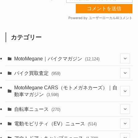
カテゴリー
MotoMegane｜バイクマガジン
(12,124)
(1,381)
バイク買取査定
(959)
(44)
(352)
MotoMegane CARS（モトメガネカーズ）｜自
動車マガジン
(3,598)
(1,240)
(1)
(256)
自転車ニュース
(270)
(637)
(306)
(604)
(185)
(54)
電動モビリティ（EV）ニュース
(514)
(118)
(6,953)
(251)
(188)
(211)
(132)