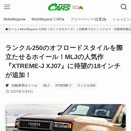
MotoMegane
MotoMegane CARS
フリーペーパー設置店
ショッピン
ホーム
MotoMegane CARS（モトメガネカーズ）｜自動車マガジン
クルマ・自動車特集
ランクル250のオフロードスタイルを際
立たせるホイール！MLJの人気作
『XTREME-J XJ07』に待望の18インチ
が追加！
自動車用ホイール
MLJ
XTREME-J
ランクル250
2025年3月6日