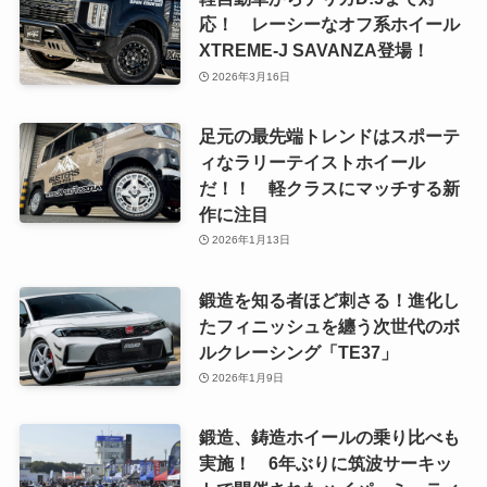
応！ レーシーなオフ系ホイール
XTREME-J SAVANZA登場！
2026年3月16日
足元の最先端トレンドはスポーテ
ィなラリーテイストホイール
だ！！ 軽クラスにマッチする新
作に注目
2026年1月13日
鍛造を知る者ほど刺さる！進化し
たフィニッシュを纏う次世代のボ
ルクレーシング「TE37」
2026年1月9日
鍛造、鋳造ホイールの乗り比べも
実施！ 6年ぶりに筑波サーキッ