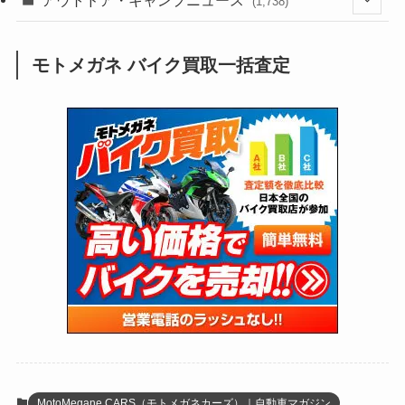
アウトドア・キャンプニュース
(38)
(1,226)
(60)
(249)
(2,473)
(1,738)
(248)
(25)
(92)
(28)
(39)
(148)
(302)
(820)
(1)
(3)
モトメガネ バイク買取一括査定
(137)
(2,739)
(171)
(24)
(64)
(31)
(1,139)
(12)
(66)
(249)
(8)
(72)
(126)
(118)
(300)
(16)
(16)
(51)
(23)
(166)
(16)
(1,605)
(170)
(27)
(62)
(167)
(25)
(131)
(415)
(34)
(141)
(23)
(147)
(24)
(4)
(171)
(38)
(85)
(5)
(16)
(254)
(33)
(13)
(46)
(274)
(131)
(21)
(98)
(12)
(6)
(34)
(204)
(19)
(15)
(61)
(13)
(171)
(17)
(63)
(47)
(35)
(12)
(59)
(109)
(5)
(60)
(38)
(5)
(41)
(16)
(6)
(22)
(65)
(18)
(30)
(3)
(12)
(21)
(61)
(6)
(20)
MotoMegane CARS（モトメガネカーズ）｜自動車マガジン