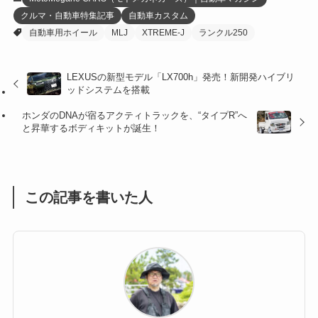
クルマ・自動車特集記事
自動車カスタム
(27)
(41)
(4)
自動車用ホイール
MLJ
XTREME-J
ランクル250
(32)
(36)
(8)
LEXUSの新型モデル「LX700h」発売！新開発ハイブリ
(47)
(16)
ッドシステムを搭載
(1)
(1)
ホンダのDNAが宿るアクティトラックを、“タイプR”へ
と昇華するボディキットが誕生！
(1)
(55)
この記事を書いた人