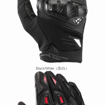
Black/White（黒/白）