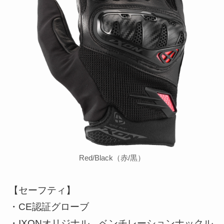
Red/Black（赤/黒）
【セーフティ】
・CE認証グローブ
・IXONオリジナル、ベンチレーションナックル