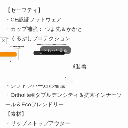
【セーフティ】
・CE認証フットウェア
・カップ補強： つま先＆かかと
・くるぶしプロテクション
close
【特徴】
もっと見る
arrow_forward_ios
・リップストップアウター
・内側ファスナーにより簡単装着
・防水＆透湿
・シフトレバー対応補強
・Ortholite®ダブルデンシティ＆抗菌インナーソ
M
ール＆Ecoフレンドリー
u
t
【素材】
e
・リップストップアウター