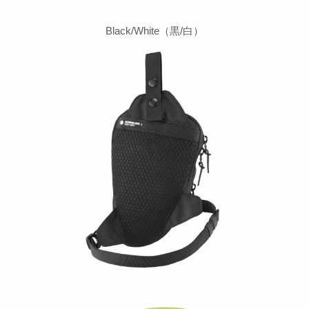
Black/White（黒/白）