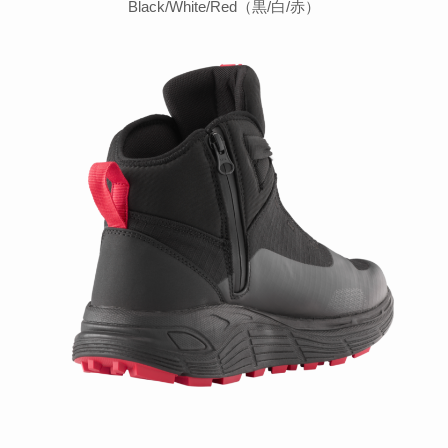
Black/White/Red（黒/白/赤）