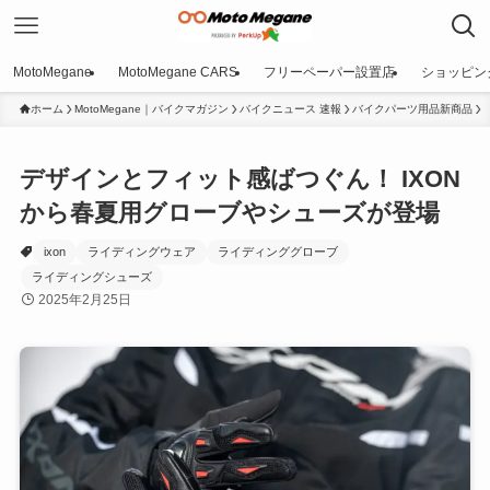
MotoMegane
MotoMegane CARS
フリーペーパー設置店
ショッピン
ホーム
MotoMegane｜バイクマガジン
バイクニュース 速報
バイクパーツ用品新商品
デザインとフィット感ばつぐん！ IXON
から春夏用グローブやシューズが登場
ixon
ライディングウェア
ライディンググローブ
ライディングシューズ
2025年2月25日