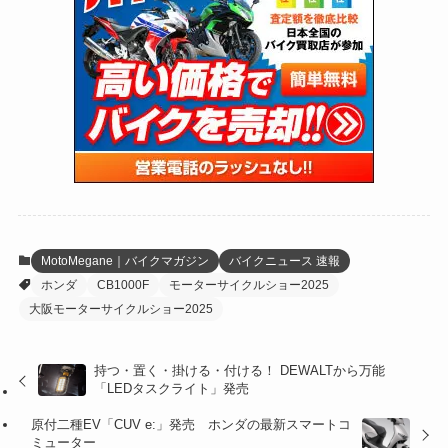
(24)
(4)
(171)
(38)
(85)
(5)
(16)
(254)
(33)
(13)
(47)
(274)
(131)
(21)
(98)
(12)
(6)
(34)
(204)
(19)
(15)
(61)
(13)
(171)
(17)
(63)
(47)
(35)
(12)
(59)
(109)
(5)
(60)
(38)
(5)
(41)
(16)
(6)
(22)
(65)
(18)
(30)
(3)
(12)
(21)
(61)
(6)
(20)
MotoMegane｜バイクマガジン
バイクニュース 速報
ホンダ
CB1000F
モーターサイクルショー2025
(27)
(41)
(4)
大阪モーターサイクルショー2025
(32)
(36)
(8)
持つ・置く・掛ける・付ける！ DEWALTから万能
(47)
(16)
「LEDタスクライト」発売
(1)
(1)
原付二種EV「CUV e:」発売 ホンダの最新スマートコ
ミューター