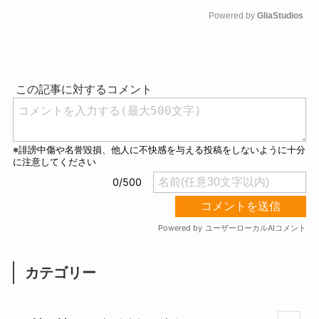
Powered by 
GliaStudios
M
u
t
e
カテゴリー