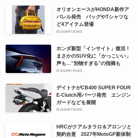
オリオンエースがHONDA新作ア
パレル発売 バッグやTシャツな
ど4アイテム登場
2026年7月28日
ホンダ新型「インサイト」復活！
まさかのSUV化に「かっこいい」
声も…“別物すぎる”の指摘も
2026年7月24日
デイトナがCB400 SUPER FOUR
E-Clutch用パーツ発売 エンジン
ガードなどを展開
2026年7月24日
HRCがクアルタラロ＆アロンソと
契約合意 2027年MotoGP新体制