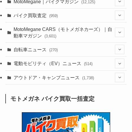
MotoMegane｜バイクマガジン
(12,125)
(1,382)
バイク買取査定
(959)
(44)
(352)
MotoMegane CARS（モトメガネカーズ）｜自
動車マガジン
(3,601)
(1,241)
(1)
(256)
自転車ニュース
(270)
(637)
(306)
(604)
(185)
(54)
電動モビリティ（EV）ニュース
(514)
(118)
(6,953)
(252)
(188)
(211)
(132)
アウトドア・キャンプニュース
(38)
(1,226)
(60)
(249)
(2,473)
(1,738)
(248)
(25)
(92)
(28)
(39)
(148)
(302)
(820)
(1)
(3)
モトメガネ バイク買取一括査定
(137)
(2,742)
(171)
(24)
(64)
(31)
(1,139)
(12)
(66)
(249)
(8)
(72)
(126)
(118)
(300)
(16)
(16)
(51)
(23)
(166)
(16)
(1,605)
(170)
(27)
(62)
(167)
(25)
(131)
(415)
(34)
(141)
(23)
(147)