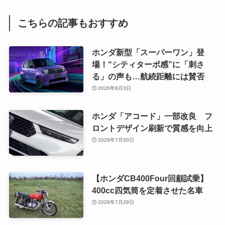
こちらの記事もおすすめ
ホンダ新型「スーパーワン」登
場！“シティターボ感”に「刺さ
る」の声も…航続距離には賛否
2026年8月3日
ホンダ「アコード」一部改良 フ
ロントデザイン刷新で質感を向上
2026年7月30日
【ホンダCB400Four回顧試乗】
400cc四気筒を定着させた名車
2026年7月29日