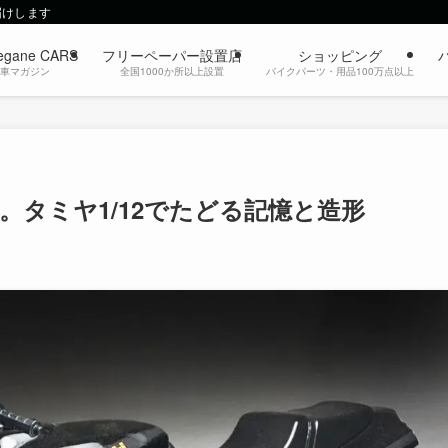
届けします
egane CARS
フリーペーパー設置店
ショッピング
動車マガジン
全国1000か所以上設置
バイクパーツ・用品100万点以上
現。タミヤ1/12でたどる記憶と造形