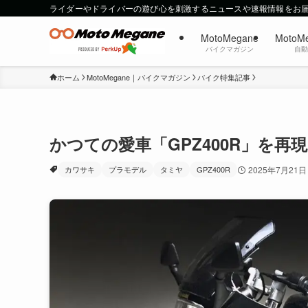
ライダーやドライバーの遊び心を刺激するニュースや速報情報をお
MotoMegane
MotoM
バイクマガジン
自
ホーム
MotoMegane｜バイクマガジン
バイク特集記事
かつての愛車「GPZ400R」を再
カワサキ
プラモデル
タミヤ
GPZ400R
2025年7月21日