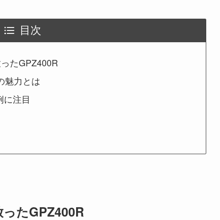
目次
たGPZ400R
その魅力とは
作例に注目
たGPZ400R