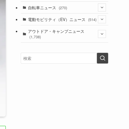
(1)
(256)
自転車ニュース
(270)
(637)
(306)
(604)
(185)
(54)
電動モビリティ（EV）ニュース
(514)
(118)
(6,953)
(252)
(188)
(211)
(132)
アウトドア・キャンプニュース
(38)
(1,226)
(60)
(249)
(2,473)
(1,738)
(248)
(25)
(92)
(28)
(39)
(148)
(302)
(820)
(1)
(3)
(137)
(2,742)
(171)
(24)
(64)
(31)
(1,139)
(12)
(66)
(249)
(8)
(72)
(126)
(118)
(300)
(16)
(16)
(51)
(23)
(166)
(16)
(1,605)
(170)
(27)
(62)
(167)
(25)
(131)
(415)
(34)
(141)
(23)
(147)
(24)
(4)
(171)
(38)
(85)
(5)
(16)
(254)
(33)
(13)
(47)
(274)
(131)
(21)
(98)
(12)
(6)
(34)
(204)
(19)
(15)
(61)
(13)
(171)
(17)
(63)
(47)
(35)
(12)
(59)
(109)
(5)
(60)
(38)
(5)
(41)
(16)