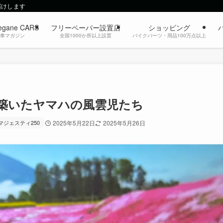
届けします
egane CARS
フリーペーパー設置店
ショッピング
動車マガジン
全国1000か所以上設置
バイクパーツ・用品100万点以上
を築いたヤマハの風雲児たち
マジェスティ250
2025年5月22日
2025年5月26日