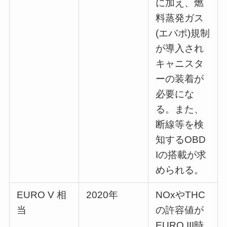
に加え、燃
料蒸発ガス
(エバポ)規制
が導入され
キャニスタ
ーの装着が
必要にな
る。また、
断線等を検
知するOBD
Iの搭載が求
められる。
EURO V 相
2020年
NOxやTHC
当
の許容値が
EURO III時