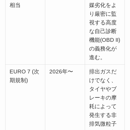
相当
媒劣化をよ
り厳密に監
視する高度
な自己診断
機能(OBD II)
の義務化が
進む。
EURO 7 (次
2026年〜
排出ガスだ
期規制)
けでなく、
タイヤやブ
レーキの摩
耗によって
発生する非
排気微粒子