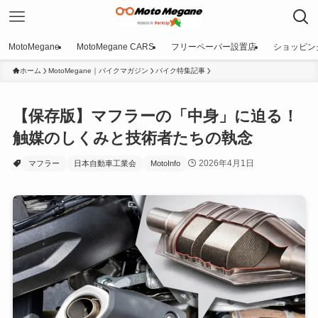
MotoMegane
MotoMegane CARS
フリーペーパー設置店
ショッピン
ホーム
MotoMegane｜バイクマガジン
バイク特集記事
【保存版】マフラーの「中身」に迫る！
触媒のしくみと技術者たちの執念
2026年4月1日
マフラー
日本自動車工業会
MotoInfo