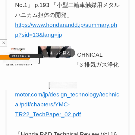
No.1』 p.193 「小型二輪車触媒用メタル
ハニカム担体の開発」
https://www.hondarandd.jp/summary.ph
p?sid=13&lang=jp
close
もっと見る
arrow_forward_ios
『YAMAHA MOTOR TECHNICAL
REVIEW No.22』 p.34「3 排気ガス浄化
技術」
https://global.yamaha-
motor.com/jp/design_technology/technic
al/pdf/chapters/YMC-
M
u
TR22_TechPaper_02.pdf
t
e
『Honda R&D Technical Review Vol.16