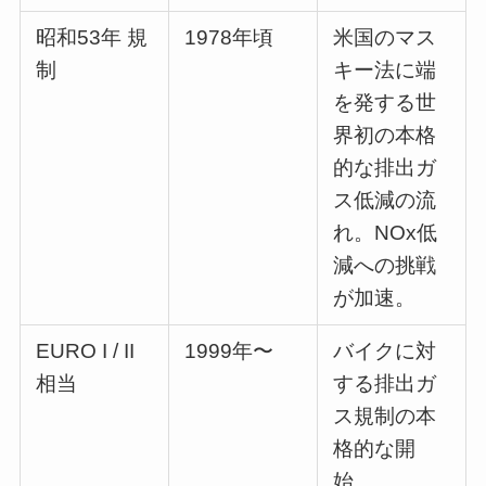
昭和53年 規
1978年頃
米国のマス
制
キー法に端
を発する世
界初の本格
的な排出ガ
ス低減の流
れ。NOx低
減への挑戦
が加速。
EURO I / II
1999年〜
バイクに対
相当
する排出ガ
ス規制の本
格的な開
始。