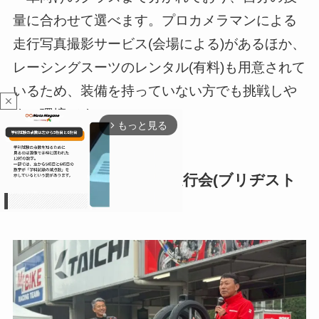
量に合わせて選べます。プロカメラマンによる
走行写真撮影サービス(会場による)があるほか、
レーシングスーツのレンタル(有料)も用意されて
いるため、装備を持っていない方でも挑戦しや
close
すい環境です。
もっと見る
arrow_forward_ios
BATTLAX PRO SHOP 走行会(ブリヂスト
ン)
M
u
t
e