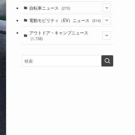
(1)
(256)
自転車ニュース
(270)
(638)
(306)
(604)
(185)
(54)
電動モビリティ（EV）ニュース
(514)
(118)
(6,957)
(252)
(188)
(211)
(132)
アウトドア・キャンプニュース
(38)
(1,226)
(60)
(249)
(2,473)
(1,738)
(249)
(25)
(92)
(28)
(39)
(148)
(302)
(821)
(1)
(3)
(137)
(2,744)
(171)
(24)
(64)
(31)
(1,141)
(12)
(66)
(249)
(8)
(73)
(126)
(118)
(300)
(16)
(16)
(51)
(23)
(166)
(16)
(1,605)
(170)
(27)
(62)
(167)
(25)
(131)
(415)
(34)
(141)
(23)
(147)
(24)
(4)
(171)
(38)
(85)
(5)
(16)
(255)
(33)
(13)
(47)
(274)
(131)
(21)
(98)
(12)
(6)
(34)
(204)
(19)
(15)
(61)
(13)
(171)
(17)
(63)
(47)
(35)
(12)
(59)
(109)
(5)
(60)
(38)
(5)
(41)
(16)