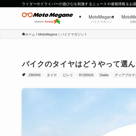
ライダーやドライバーの遊び心を刺激するニュースや速報情報をお
MotoMegane
MotoM
バイクマガジン
自
ホーム
MotoMegane｜バイクマガジン
バイクのタイヤはどうやって選ん
Z900RS
タイヤ
ピレリ
R1250GS
Diablo
ディアブロマ