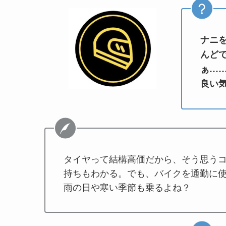
ナニ
んど
ぁ…
良い
タイヤって結構高価だから、そう思う
持ちもわかる。でも、バイクを通勤に
雨の日や寒い季節も乗るよね？