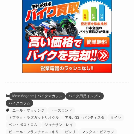
(118)
(300)
(16)
(16)
(51)
(23)
(166)
(16)
(1,605)
(170)
(27)
(62)
(167)
(25)
(131)
(415)
(34)
(141)
(23)
(147)
(24)
(4)
(171)
(38)
(85)
(5)
(16)
(254)
(33)
(13)
(46)
(274)
(131)
(21)
(98)
(12)
(6)
(34)
(204)
(19)
(15)
(61)
(13)
(171)
(17)
(63)
(47)
(35)
(12)
(59)
(109)
(5)
(60)
(38)
(5)
(41)
(16)
(6)
(22)
(65)
(18)
(30)
(3)
(12)
(21)
(61)
(6)
(20)
MotoMegane｜バイクマガジン
バイク用品インプレ
バイクコラム
(27)
(41)
(4)
ニール・マッケンジ
トーズランド
(32)
(36)
(8)
トプラク・ラズガットリオグル
アルバロ・バウティスタ
タイヤ
ベン・ボストロム.
ジョナサン・レイ
(47)
(16)
ピエール・フランチェスコキリ
ピレリ
マックス・ビアッジ