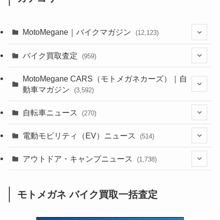
MotoMegane｜バイクマガジン
(12,123)
(1,381)
バイク買取査定
(959)
(44)
(352)
MotoMegane CARS（モトメガネカーズ）｜自
動車マガジン
(3,592)
(1,240)
(1)
(256)
自転車ニュース
(270)
(637)
(306)
(604)
(184)
(54)
電動モビリティ（EV）ニュース
(514)
(118)
(6,953)
(251)
(188)
(211)
(132)
アウトドア・キャンプニュース
(38)
(1,226)
(60)
(249)
(2,473)
(1,738)
(248)
(25)
(92)
(28)
(39)
(148)
(302)
(820)
(1)
(3)
モトメガネ バイク買取一括査定
(137)
(2,735)
(171)
(24)
(64)
(31)
(1,138)
(12)
(66)
(249)
(8)
(72)
(126)