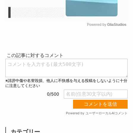
Powered by 
GliaStudios
M
u
t
e
カテゴリー