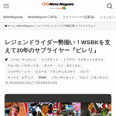
MotoMegane
MotoMegane CARS
フリーペーパー設置店
ショッピン
ホーム
MotoMegane｜バイクマガジン
バイク特集記事
バイクコラム
レジェンドライダー勢揃い！WSBKを支
えて20年のサプライヤー『ピレリ』
ニール・マッケンジ
トーズランド
トプラク・ラズガットリオグル
アルバロ・バウティスタ
タイヤ
ベン・ボストロム.
ジョナサン・レイ
ピエール・フランチェスコキリ
ピレリ
マックス・ビアッジ
WSBK
ミサノサーキット
マルコ・シモンチェリ
2023年8月10日
2024年9月13日