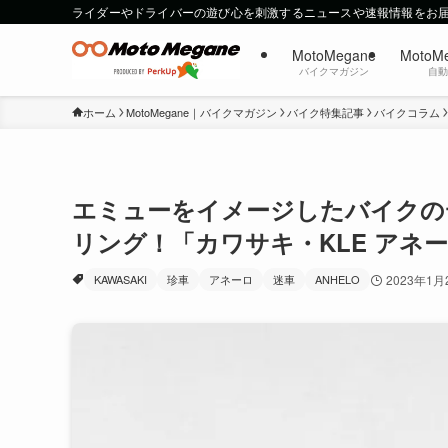
ライダーやドライバーの遊び心を刺激するニュースや速報情報をお
MotoMegane
MotoM
バイクマガジン
自
ホーム
MotoMegane｜バイクマガジン
バイク特集記事
バイクコラム
エミューをイメージしたバイクの
リング！「カワサキ・KLE アネ
KAWASAKI
珍車
アネーロ
迷車
ANHELO
2023年1月