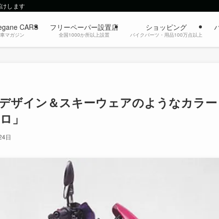
届けします
egane CARS
フリーペーパー設置店
ショッピング
動車マガジン
全国1000か所以上設置
バイクパーツ・用品100万点以上
デザイン＆スキーウェアのようなカラー
ーロ」
24日