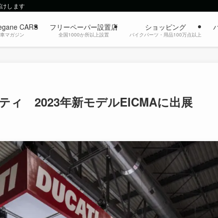
届けします
egane CARS
フリーペーパー設置店
ショッピング
動車マガジン
全国1000か所以上設置
バイクパーツ・用品100万点以上
 2023年新モデルEICMAに出展