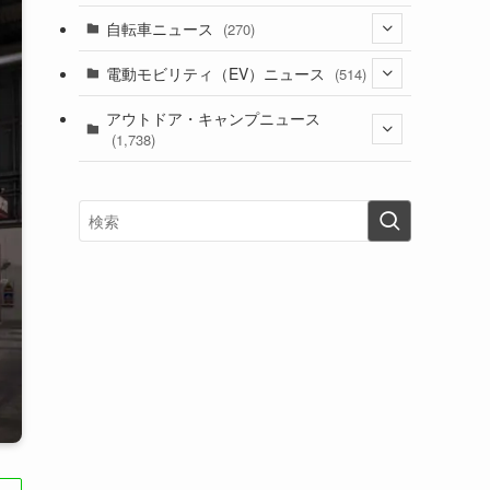
(1)
(256)
自転車ニュース
(270)
(637)
(306)
(604)
(185)
(54)
電動モビリティ（EV）ニュース
(514)
(118)
(6,953)
(252)
(188)
(211)
(132)
アウトドア・キャンプニュース
(38)
(1,226)
(60)
(249)
(2,473)
(1,738)
(248)
(25)
(92)
(28)
(39)
(148)
(302)
(820)
(1)
(3)
(137)
(2,742)
(171)
(24)
(64)
(31)
(1,139)
(12)
(66)
(249)
(8)
(72)
(126)
(118)
(300)
(16)
(16)
(51)
(23)
(166)
(16)
(1,605)
(170)
(27)
(62)
(167)
(25)
(131)
(415)
(34)
(141)
(23)
(147)
(24)
(4)
(171)
(38)
(85)
(5)
(16)
(254)
(33)
(13)
(47)
(274)
(131)
(21)
(98)
(12)
(6)
(34)
(204)
(19)
(15)
(61)
(13)
(171)
(17)
(63)
(47)
(35)
(12)
(59)
(109)
(5)
(60)
(38)
(5)
(41)
(16)