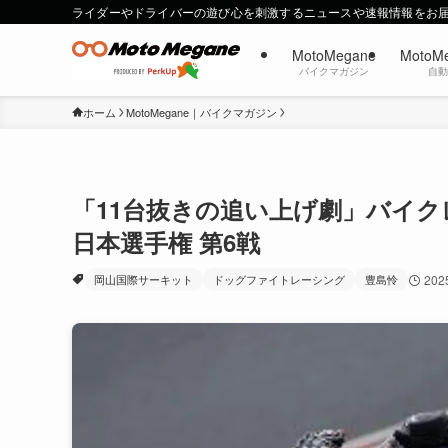
ライダーやドライバーの遊び心を刺激するニュースや速報情報をお
MotoMegane
MotoM
バイクマガジン
自
ホーム
MotoMegane｜バイクマガジン
「11台抜きの追い上げ劇」バイクレ
日本選手権 第6戦
岡山国際サーキット
ドッグファイトレーシング
豊島怜
20