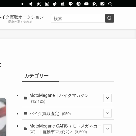
バイク買取オークション
愛車が高く売れる
全
カテゴリー
MotoMegane｜バイクマガジン
(12,125)
(1,382)
バイク買取査定
(959)
(44)
(352)
MotoMegane CARS（モトメガネカー
ズ）｜自動車マガジン
(3,599)
(1,241)