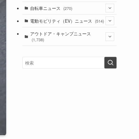
(1)
(256)
自転車ニュース
(270)
(637)
(306)
(604)
(185)
(54)
電動モビリティ（EV）ニュース
(514)
(118)
(6,953)
(252)
(188)
(211)
(132)
アウトドア・キャンプニュース
(38)
(1,226)
(60)
(249)
(2,473)
(1,738)
(248)
(25)
(92)
(28)
(39)
(148)
(302)
(820)
(1)
(3)
(137)
(2,740)
(171)
(24)
(64)
(31)
(1,139)
(12)
(66)
(249)
(8)
(72)
(126)
(118)
(300)
(16)
(16)
(51)
(23)
(166)
(16)
(1,605)
(170)
(27)
(62)
(167)
(25)
(131)
(415)
(34)
(141)
(23)
(147)
(24)
(4)
(171)
(38)
(85)
(5)
(16)
(254)
(33)
(13)
(47)
(274)
(131)
(21)
(98)
(12)
(6)
(34)
(204)
(19)
(15)
(61)
(13)
(171)
(17)
(63)
(47)
(35)
(12)
(59)
(109)
(5)
(60)
(38)
(5)
(41)
(16)