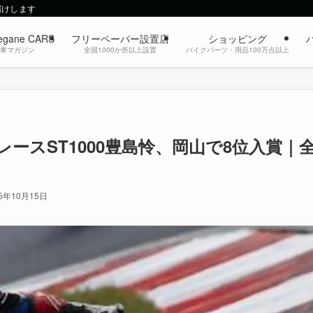
届けします
egane CARS
フリーペーパー設置店
ショッピング
動車マガジン
全国1000か所以上設置
バイクパーツ・用品100万点以上
ースST1000豊島怜、岡山で8位入賞｜
25年10月15日