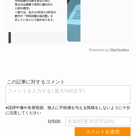
Powered by 
GliaStudios
M
u
t
e