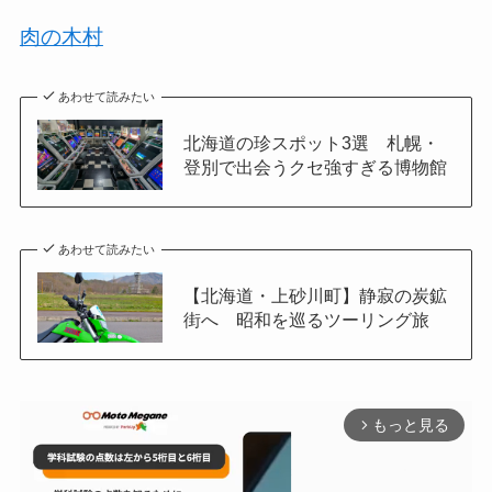
肉の木村
あわせて読みたい
北海道の珍スポット3選 札幌・
登別で出会うクセ強すぎる博物館
あわせて読みたい
【北海道・上砂川町】静寂の炭鉱
街へ 昭和を巡るツーリング旅
もっと見る
arrow_forward_ios