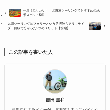
(32)
(36)
(8)
一度は走りたい！ 北海道ツーリングでおすすめの絶
景スポット5選
(47)
(16)
九州ツーリングはフェリーという選択肢もアリ！ライ
(1)
(1)
ダー目線で分かった5つのメリット【前編】
(1)
(55)
この記事を書いた人
吉田 匡和
札幌在住のライターが、北海道を中心にバイクや