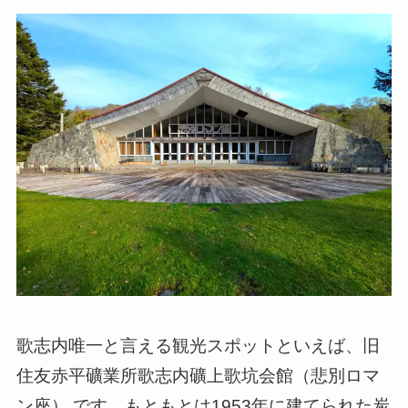
歌志内唯一と言える観光スポットといえば、旧
住友赤平礦業所歌志内礦上歌坑会館（悲別ロマ
ン座） です。もともとは1953年に建てられた炭