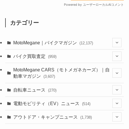
カテゴリー
MotoMegane｜バイクマガジン
(12,137)
(1,385)
バイク買取査定
(959)
(44)
(352)
MotoMegane CARS（モトメガネカーズ）｜自
動車マガジン
(3,607)
(1,243)
(1)
(256)
自転車ニュース
(270)
(639)
(306)
(604)
(186)
(54)
電動モビリティ（EV）ニュース
(514)
(118)
(6,957)
(252)
(188)
(211)
(132)
アウトドア・キャンプニュース
(38)
(1,226)
(60)
(249)
(2,473)
(1,738)
(250)
(25)
(92)