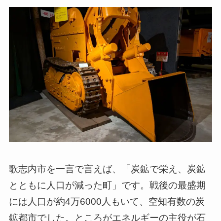
歌志内市を一言で言えば、「炭鉱で栄え、炭鉱
とともに人口が減った町」です。戦後の最盛期
には人口が約4万6000人もいて、空知有数の炭
鉱都市でした。ところがエネルギーの主役が石