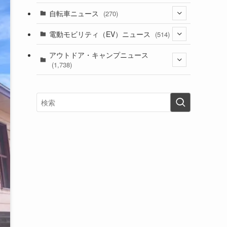
(1)
(256)
自転車ニュース
(270)
(638)
(306)
(604)
(185)
(54)
電動モビリティ（EV）ニュース
(514)
(118)
(6,956)
(252)
(188)
(211)
(132)
アウトドア・キャンプニュース
(38)
(1,226)
(60)
(249)
(2,473)
(1,738)
(249)
(25)
(92)
(28)
(39)
(148)
(302)
(821)
(1)
(3)
(137)
(2,744)
(171)
(24)
(64)
(31)
(1,141)
(12)
(66)
(249)
(8)
(73)
(126)
(118)
(300)
(16)
(16)
(51)
(23)
(166)
(16)
(1,605)
(170)
(27)
(62)
(167)
(25)
(131)
(415)
(34)
(141)
(23)
(147)
(24)
(4)
(171)
(38)
(85)
(5)
(16)
(255)
(33)
(13)
(47)
(274)
(131)
(21)
(98)
(12)
(6)
(34)
(204)
(19)
(15)
(61)
(13)
(171)
(17)
(63)
(47)
(35)
(12)
(59)
(109)
(5)
(60)
(38)
(5)
(41)
(16)