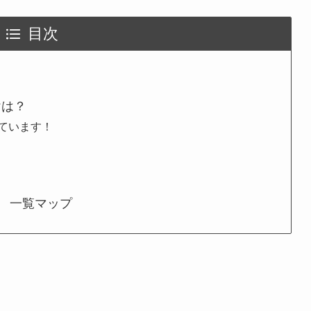
目次
けは？
ています！
】 一覧マップ