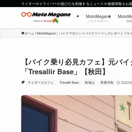
ライダーやドライバーの遊び心を刺激するニュースや速報情報をお
MotoMegane
MotoM
バイクマガジン
自
ホーム
MotoMegane｜バイクマガジン
バイクツーリングレポート
ラ
【バイク乗り必見カフェ】元バイ
「Tresallir Base」【秋田】
ライダーズカフェ
Tresallir Base
鳥海山
男鹿半島
2022