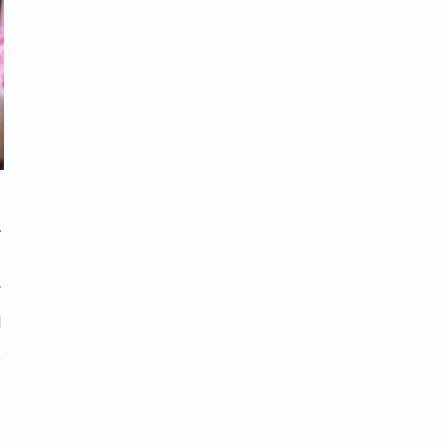
販
ー
由
た
も
し