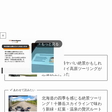
close
もっと見る
arrow_forward_ios
あわせて読みたい
北海道で一番ヤバい絶景かもしれ
ない。ナイタイ高原ツーリングが
想像以上だった
M
あわせて読みたい
u
北海道の四季を感じる絶景ツーリ
t
ング！十勝岳スカイラインで味わ
e
う新緑・紅葉・温泉の贅沢ルート