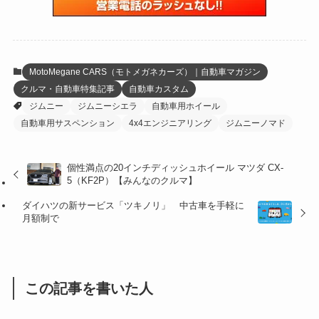
(6)
(22)
(65)
(18)
(30)
(3)
(12)
(21)
(61)
(6)
(20)
MotoMegane CARS（モトメガネカーズ）｜自動車マガジン
クルマ・自動車特集記事
自動車カスタム
(27)
(41)
(4)
ジムニー
ジムニーシエラ
自動車用ホイール
(32)
(36)
(8)
自動車用サスペンション
4x4エンジニアリング
ジムニーノマド
(47)
(16)
個性満点の20インチディッシュホイール マツダ CX-
5（KF2P）【みんなのクルマ】
(1)
(1)
ダイハツの新サービス「ツキノリ」 中古車を手軽に
(1)
(55)
月額制で
この記事を書いた人