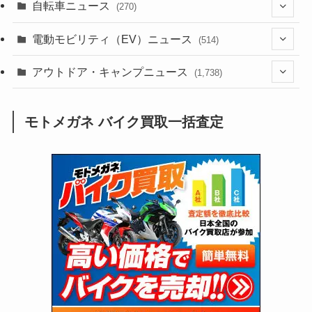
(256)
自転車ニュース
(270)
(638)
(306)
(604)
(185)
(54)
電動モビリティ（EV）ニュース
(514)
(118)
(6,957)
(252)
(188)
(211)
(132)
アウトドア・キャンプニュース
(38)
(1,226)
(60)
(249)
(2,473)
(1,738)
(249)
(25)
(92)
(28)
(39)
(148)
(302)
(821)
(1)
(3)
モトメガネ バイク買取一括査定
(137)
(2,744)
(171)
(24)
(64)
(31)
(1,141)
(12)
(66)
(249)
(8)
(73)
(126)
(118)
(300)
(16)
(16)
(51)
(23)
(166)
(16)
(1,605)
(170)
(27)
(62)
(167)
(25)
(131)
(415)
(34)
(141)
(23)
(147)
(24)
(4)
(171)
(38)
(85)
(5)
(16)
(255)
(33)
(13)
(47)
(274)
(131)
(21)
(98)
(12)
(6)
(34)
(204)
(19)
(15)
(61)
(13)
(171)
(17)
(63)
(47)
(35)
(12)
(59)
(109)
(5)
(60)
(38)
(5)
(41)
(16)