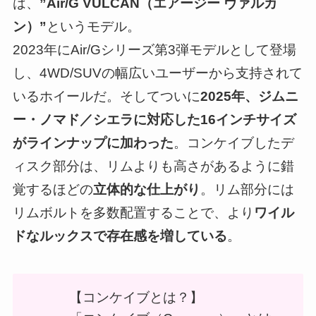
は、
”Air/G VULCAN（エアージー ヴァルカ
ン）”
というモデル。
2023年にAir/Gシリーズ第3弾モデルとして登場
し、4WD/SUVの幅広いユーザーから支持されて
いるホイールだ。そしてついに
2025年、ジムニ
ー・ノマド／シエラに対応した16インチサイズ
がラインナップに加わった
。コンケイブしたデ
ィスク部分は、リムよりも高さがあるように錯
覚するほどの
立体的な仕上がり
。リム部分には
リムボルトを多数配置することで、より
ワイル
ドなルックスで存在感を増している
。
【コンケイブとは？】