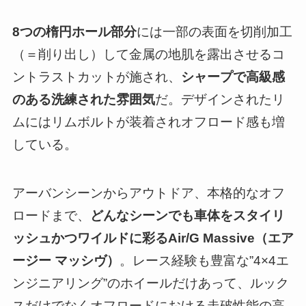
8つの楕円ホール部分
には一部の表面を切削加工
（＝削り出し）して金属の地肌を露出させるコ
ントラストカットが施され、
シャープで高級感
のある洗練された雰囲気
だ。デザインされたリ
ムにはリムボルトが装着されオフロード感も増
している。
アーバンシーンからアウトドア、本格的なオフ
ロードまで、
どんなシーンでも車体をスタイリ
ッシュかつワイルドに彩るAir/G Massive（エア
ージー マッシヴ）
。レース経験も豊富な”4×4エ
ンジニアリング”のホイールだけあって、ルック
スだけでなくオフロードにおける走破性能の高