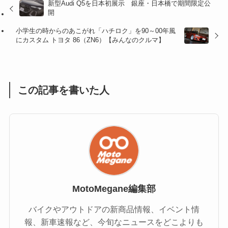
新型Audi Q5を日本初展示 銀座・日本橋で期間限定公
開
(47)
(16)
小学生の時からのあこがれ「ハチロク」を90～00年風
(1)
(1)
にカスタム トヨタ 86（ZN6）【みんなのクルマ】
(1)
(55)
この記事を書いた人
MotoMegane編集部
バイクやアウトドアの新商品情報、イベント情
報、新車速報など、今旬なニュースをどこよりも