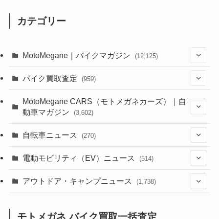
カテゴリー
MotoMegane｜バイクマガジン
(12,125)
(1,382)
バイク買取査定
(959)
(44)
(352)
MotoMegane CARS（モトメガネカーズ）｜自
動車マガジン
(3,602)
(1,241)
(1)
(256)
自転車ニュース
(270)
(637)
(306)
(604)
(185)
(54)
電動モビリティ（EV）ニュース
(514)
(118)
(6,953)
(252)
(188)
(211)
(132)
アウトドア・キャンプニュース
(38)
(1,226)
(60)
(249)
(2,473)
(1,738)
(248)
(25)
(92)
(28)
(39)
(148)
(302)
(820)
(1)
(3)
モトメガネ バイク買取一括査定
(137)
(2,743)