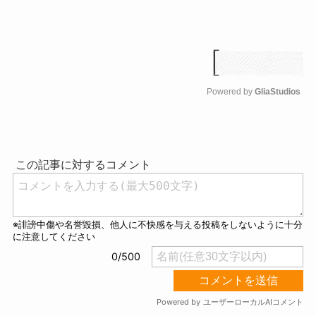
Powered by 
GliaStudios
M
u
t
e