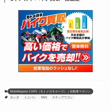
(171)
(24)
(64)
(31)
(1,139)
(12)
(66)
(249)
(8)
(72)
(126)
(118)
(300)
(16)
(16)
(51)
(23)
(166)
(16)
(1,605)
(170)
(27)
(62)
(167)
(25)
(131)
(415)
(34)
(141)
(23)
(147)
(24)
(4)
(171)
(38)
(85)
(5)
(16)
(254)
(33)
(13)
(47)
(274)
(131)
(21)
(98)
(12)
(6)
(34)
(204)
(19)
(15)
(61)
(13)
(171)
(17)
(63)
(47)
(35)
(12)
(59)
(109)
(5)
(60)
(38)
(5)
(41)
(16)
(6)
(22)
(65)
(18)
(30)
(3)
(12)
(21)
(61)
(6)
(20)
MotoMegane CARS（モトメガネカーズ）｜自動車マガジン
ホンダ
ミニバン
SNS
ステップワゴン
(27)
(41)
(4)
(32)
(36)
(8)