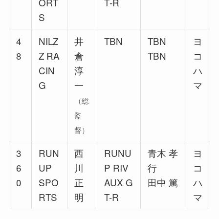
ORT
T‐R
S
4
NILZ
井
TBN
TBN
ヨ
8
Z RA
倉
TBN
コ
CIN
淳
ハ
G
一
マ
（総
監
督）
3
RUN
西
RUNU
青木 孝
ヨ
6
UP
川
P RIV
行
コ
0
SPO
正
AUX G
田中 篤
ハ
RTS
明
T-R
マ