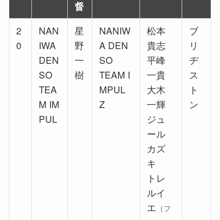
督
2
NAN
星
NANIW
松本
ブ
0
IWA
野
A DEN
貴志
リ
DEN
一
SO
平峰
ヂ
SO
樹
TEAM I
一貴
ス
TEA
MPUL
大木
ト
M IM
Z
一輝
ン
PUL
ジュ
ール
カズ
キ
トレ
ルイ
エ
（フ