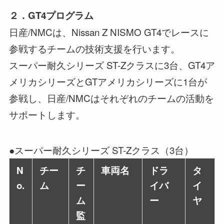
２．GT4プログラム
日産/NMCは、Nissan Z NISMO GT4でレースに
参戦するチームの技術支援を行います。
スーパー耐久シリーズ ST-Zクラスに3台、GT4ア
メリカシリーズとGTアメリカシリーズに1台が
参戦し、日産/NMCはそれぞれのチームの活動を
サポートします。
●スーパー耐久シリーズ ST-Zクラス（3台）
N
チー
チ
車両名
ドラ
タ
o.
ム
ー
イバ
イ
ム
ー
ヤ
監