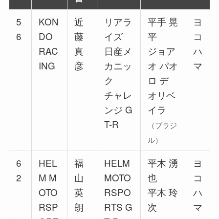
5
KON
近
リアラ
平手 晃
ヨ
6
DO
藤
イズ
平
コ
RAC
真
日産メ
ジョア
ハ
ING
彦
カニッ
オ パオ
マ
ク
ロ デ
チャレ
オリベ
ンジ G
イラ
T-R
（ブラジ
ル）
6
HEL
福
HELM
平木 湧
ヨ
2
M M
山
MOTO
也
コ
OTO
英
RSPO
平木 玲
ハ
RSP
朗
RTS G
次
マ