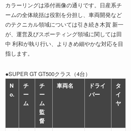
カラーリングは添付画像の通りです。日産系チ
ームの全体統括は役割を分担し、車両開発など
のテクニカル領域については引き続き木賀 新一
が、運営及びスポーティング領域に関しては田
中 利和が執り行い、よりきめ細やかな対応を目
指します。
●SUPER GT GT500クラス（4台）
N
チ
チ
車両名
ドライ
タ
o.
ー
ー
バー
イ
ム
ム
ヤ
監
督