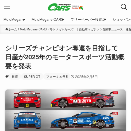
MotoMegane
MotoMegane CARS
フリーペーパー設置店
ショッピン
ホーム
MotoMegane CARS（モトメガネカーズ）｜自動車マガジン
自動車ニュース 速
シリーズチャンピオン奪還を目指して
日産が2025年のモータースポーツ活動概
要を発表
日産
SUPER GT
フォーミュラE
2025年2月5日