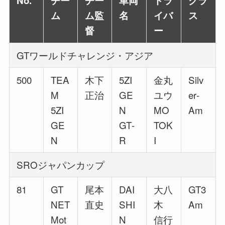
No.
チー
チー
車両
ドラ
クラ
ム
ム監
名
イバ
ス
督
ー
GTワールドチャレンジ・アジア
500
TEA
木下
5ZI
金丸
Silv
M
正治
GE
ユウ
er‐
5ZI
N
MO
Am
GE
GT‐
TOK
N
R
I
SROジャパンカップ
81
GT
尾本
DAI
大八
GT3
NET
直史
SHI
木
Am
Mot
N
信行