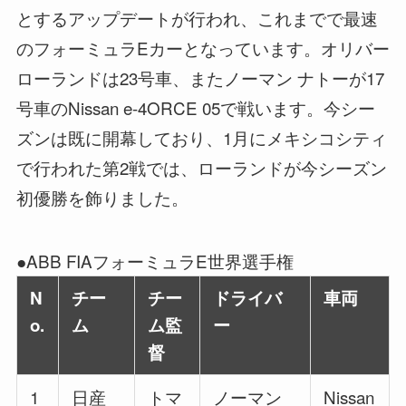
とするアップデートが行われ、これまでで最速
のフォーミュラEカーとなっています。オリバー
ローランドは23号車、またノーマン ナトーが17
号車のNissan e-4ORCE 05で戦います。今シー
ズンは既に開幕しており、1月にメキシコシティ
で行われた第2戦では、ローランドが今シーズン
初優勝を飾りました。
●ABB FIAフォーミュラE世界選手権
N
チー
チー
ドライバ
車両
o.
ム
ム監
ー
督
1
日産
トマ
ノーマン
Nissan