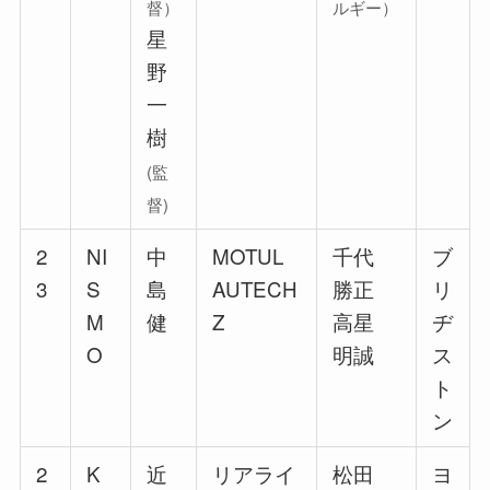
督）
ルギー）
星
野
一
樹
(監
督)
2
NI
中
MOTUL
千代
ブ
3
S
島
AUTECH
勝正
リ
M
健
Z
高星
ヂ
O
明誠
ス
ト
ン
2
K
近
リアライ
松田
ヨ