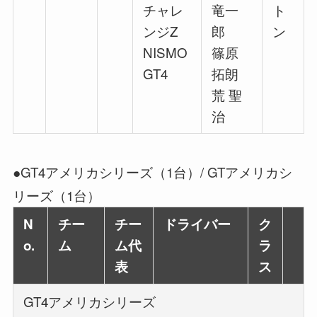
チャレ
竜一
ト
ンジZ
郎
ン
NISMO
篠原
GT4
拓朗
荒 聖
治
●GT4アメリカシリーズ（1台）/ GTアメリカシ
リーズ（1台）
N
チー
チー
ドライバー
ク
o.
ム
ム代
ラ
表
ス
GT4アメリカシリーズ