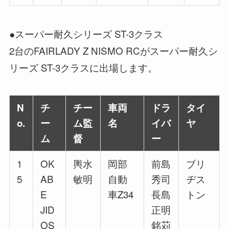
●スーパー耐久シリーズ ST-3クラス
2台のFAIRLADY Z NISMO RCがスーパー耐久シ
リーズ ST-3クラスに出場します。
N
チ
チー
車両
ドラ
タイ
o.
ー
ム監
名
イバ
ヤ
ム
督
ー
1
OK
輿水
岡部
前島
ブリ
5
AB
敏明
自動
秀司
ヂス
E
車Z34
長島
トン
JID
正明
OS
銘苅