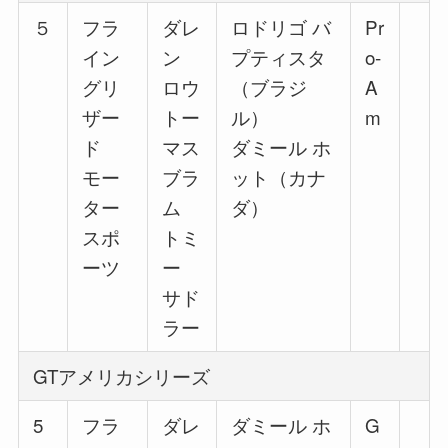
５
フラ
ダレ
ロドリゴ バ
Pr
イン
ン
プティスタ
o‐
グリ
ロウ
（ブラジ
A
ザー
トー
ル）
m
ド
マス
ダミール ホ
モー
ブラ
ット（カナ
ター
ム
ダ）
スポ
トミ
ーツ
ー
サド
ラー
GTアメリカシリーズ
5
フラ
ダレ
ダミール ホ
G