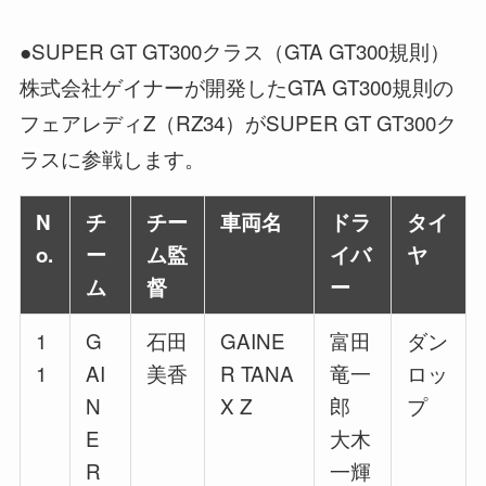
●SUPER GT GT300クラス（GTA GT300規則）
株式会社ゲイナーが開発したGTA GT300規則の
フェアレディZ（RZ34）がSUPER GT GT300ク
ラスに参戦します。
N
チ
チー
車両名
ドラ
タイ
o.
ー
ム監
イバ
ヤ
ム
督
ー
1
G
石田
GAINE
富田
ダン
1
AI
美香
R TANA
竜一
ロッ
N
X Z
郎
プ
E
大木
R
一輝