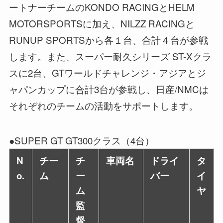
ートナーチームのKONDO RACINGとHELM
MOTORSPORTSに加え、NILZZ RACINGと
RUNUP SPORTSから各１台、合計４台が参戦
します。また、スーパー耐久シリーズ ST-Xクラ
スに2台、GTワールドチャレンジ・アジアとジ
ャパンカップに合計3台が参戦し、日産/NMCは
それぞれのチームの活動をサポートします。
●SUPER GT GT300クラス（4台）
N
チー
チ
車両名
ドライ
タ
o.
ム
ー
バー
イ
ム
ヤ
監
督