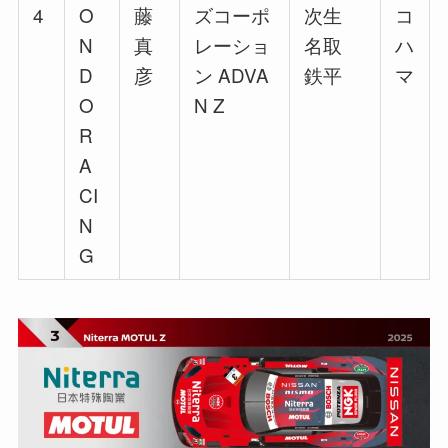
4
O
藤
ズコーポ
次生
コ
N
真
レーショ
名取
ハ
D
彦
ン ADVA
鉄平
マ
O
N Z
R
A
CI
N
G