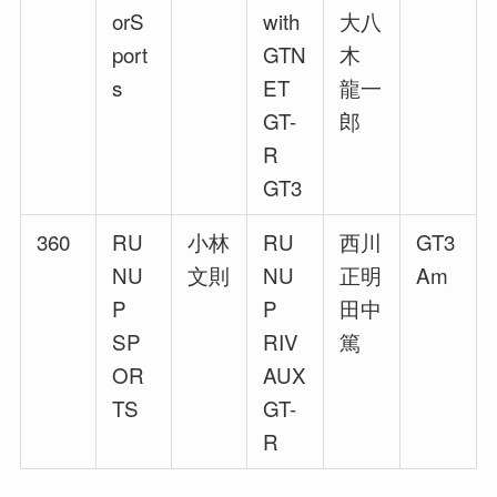
orS
with
大八
port
GTN
木
s
ET
龍一
GT-
郎
R
GT3
360
RU
小林
RU
西川
GT3
NU
文則
NU
正明
Am
P
P
田中
SP
RIV
篤
OR
AUX
TS
GT-
R