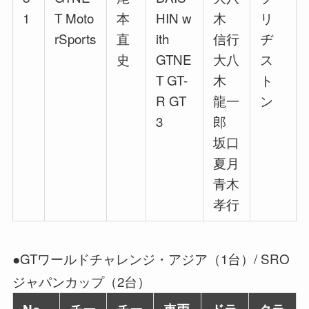
1
T Moto
本
HIN w
木
リ
rSports
直
ith
信行
ヂ
史
GTNE
大八
ス
T GT-
木
ト
R GT
龍一
ン
3
郎
坂口
夏月
青木
孝行
●GTワールドチャレンジ・アジア（1台）/ SRO
ジャパンカップ（2台）