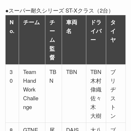
●スーパー耐久シリーズ ST-Xクラス（2台）
N
チーム
チ
車両
ドラ
タ
o.
ー
名
イバ
イ
ム
ー
ヤ
監
督
3
Team
TB
TBN
TBN
ブ
0
Hand
N
木村
リ
Work
偉織
ヂ
Challe
佐々
ス
nge
木
ト
大樹
ン
8
GTNE
尾
DAIS
大八
ブ