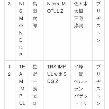
3
NI
島
Niterra M
佐々木
ブ
S
田
OTUL Z
大樹
リ
M
次
三宅
ヂ
O
郎
淳詞
ス
N
ト
D
ン
D
P
1
TE
星
TRS IMP
平峰
ブ
2
A
野
UL with S
一貴
リ
M
一
DG Z
ベルト
ヂ
IM
義
ラン
ス
P
バゲッ
ト
(総
UL
ト
ン
監
（ベ