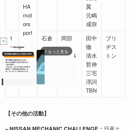
HA
翼
mot
元嶋
ors
成弥
port
1
石倉
岡部
田中
ブリ
close
6
尚寿
自動
徹
ヂス
もっと見る
arrow_forward_ios
車Z34
清水
トン
哲伸
三宅
淳詞
TBN
M
u
【その他の活動】
t
e
日産と
– NISSAN MECHANIC CHALLENGE：