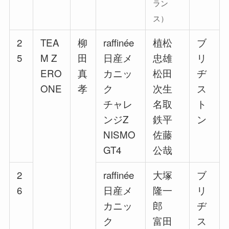
ラン
ス）
2
TEA
柳
raffinée
植松
ブ
5
M Z
田
日産メ
忠雄
リ
ERO
真
カニッ
松田
ヂ
ONE
孝
ク
次生
ス
チャレ
名取
ト
ンジZ
鉄平
ン
NISMO
佐藤
GT4
公哉
2
raffinée
大塚
ブ
6
日産メ
隆一
リ
カニッ
郎
ヂ
ク
富田
ス