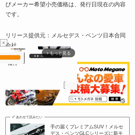
びメーカー希望小売価格は、発行日現在の内容
です。
リリース提供元：メルセデス・ベンツ日本合同
close
会社
もっと見る
arrow_forward_ios
M
u
あわせて読みたい
t
e
手の届くプレミアムSUV！メルセ
デス・ベンツGLCシリーズに新モ