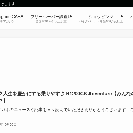
届けします
egane CARS
フリーペーパー設置店
ショッピング
動車マガジン
全国1000か所以上設置
バイクパーツ・用品100万点以上
人生を豊かにする乗りやすさ R1200GS Adventure【みんな
ク】
メガネのニュースや記事を日々読んでいただきありがとうございます！
.
3年10月30日