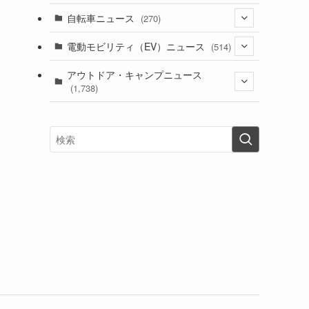
(1)
(256)
自転車ニュース
(270)
(637)
(306)
(604)
(185)
(54)
電動モビリティ（EV）ニュース
(514)
(118)
(6,953)
(252)
(188)
(211)
(132)
アウトドア・キャンプニュース
(38)
(1,226)
(60)
(249)
(2,473)
(1,738)
(248)
(25)
(92)
(28)
(39)
(148)
(302)
(820)
(1)
(3)
(137)
(2,740)
(171)
(24)
(64)
(31)
(1,139)
(12)
(66)
(249)
(8)
(72)
(126)
(118)
(300)
(16)
(16)
(51)
(23)
(166)
(16)
(1,605)
(170)
(27)
(62)
(167)
(25)
(131)
(415)
(34)
(141)
(23)
(147)
(24)
(4)
(171)
(38)
(85)
(5)
(16)
(254)
(33)
(13)
(47)
(274)
(131)
(21)
(98)
(12)
(6)
(34)
(204)
(19)
(15)
(61)
(13)
(171)
(17)
(63)
(47)
(35)
(12)
(59)
(109)
(5)
(60)
(38)
(5)
(41)
(16)