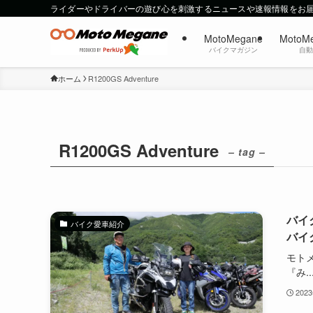
ライダーやドライバーの遊び心を刺激するニュースや速報情報をお
MotoMegane
MotoM
バイクマガジン
自
ホーム
R1200GS Adventure
R1200GS Adventure
– tag –
バイク
バイク愛車紹介
バイ
モト
『み..
202