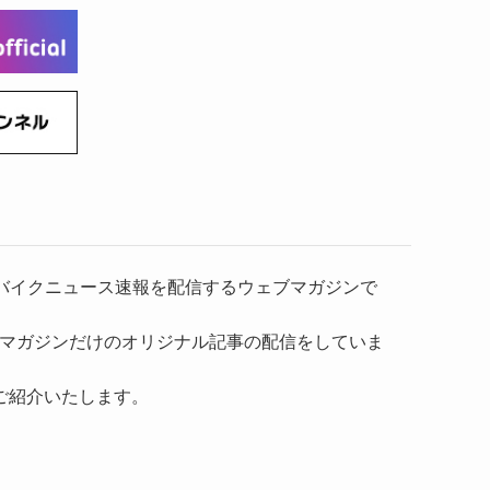
(6)
(22)
(65)
(18)
(30)
(3)
(12)
(21)
(61)
(6)
(20)
(27)
(41)
(4)
(32)
(36)
(8)
(47)
(16)
(1)
(1)
(1)
(55)
）、バイクニュース速報を配信するウェブマガジンで
マガジンだけのオリジナル記事の配信をしていま
ご紹介いたします。