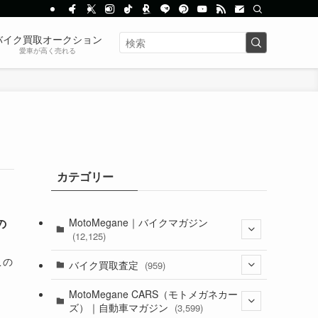
バイク買取オークション
愛車が高く売れる
カテゴリー
MotoMegane｜バイクマガジン
の
(12,125)
この
(1,382)
バイク買取査定
(959)
(44)
(352)
MotoMegane CARS（モトメガネカー
ズ）｜自動車マガジン
(3,599)
(1,241)