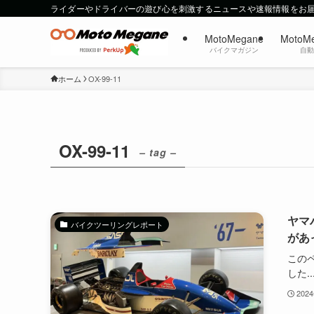
ライダーやドライバーの遊び心を刺激するニュースや速報情報をお
MotoMegane
MotoM
バイクマガジン
自
ホーム
OX-99-11
OX-99-11
– tag –
ヤマ
バイクツーリングレポート
があ
この
した..
202