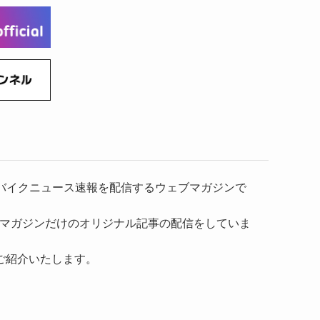
(6)
(22)
(65)
(18)
(30)
(3)
(12)
(21)
(61)
(6)
(20)
(27)
(41)
(4)
(32)
(36)
(8)
(47)
(16)
(1)
(1)
(1)
(55)
）、バイクニュース速報を配信するウェブマガジンで
マガジンだけのオリジナル記事の配信をしていま
ご紹介いたします。