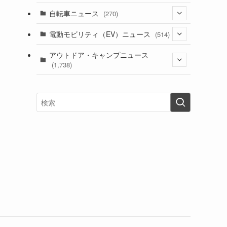
(1)
(256)
自転車ニュース
(270)
(639)
(306)
(604)
(186)
(54)
電動モビリティ（EV）ニュース
(514)
(118)
(6,957)
(252)
(188)
(211)
(132)
アウトドア・キャンプニュース
(38)
(1,226)
(60)
(249)
(2,473)
(1,738)
(250)
(25)
(92)
(28)
(39)
(148)
(302)
(821)
(1)
(3)
(137)
(2,744)
(171)
(24)
(64)
(31)
(1,142)
(12)
(66)
(249)
(8)
(74)
(126)
(118)
(300)
(16)
(16)
(51)
(23)
(166)
(16)
(1,605)
(170)
(27)
(62)
(167)
(25)
(131)
(415)
(34)
(141)
(23)
(147)
(24)
(4)
(171)
(38)
(85)
(5)
(16)
(255)
(33)
(13)
(47)
(274)
(131)
(21)
(98)
(12)
(6)
(34)
(204)
(19)
(15)
(61)
(13)
(171)
(17)
(64)
(47)
(35)
(12)
(59)
(109)
(5)
(60)
(38)
(5)
(41)
(16)