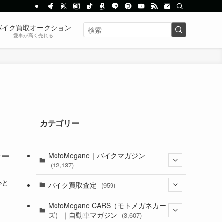
バイク買取オークション
愛車が高く売れる
カテゴリー
MotoMegane｜バイクマガジン
カー
(12,137)
心と
(1,385)
バイク買取査定
(959)
(44)
(352)
MotoMegane CARS（モトメガネカー
ズ）｜自動車マガジン
(3,607)
(1,243)