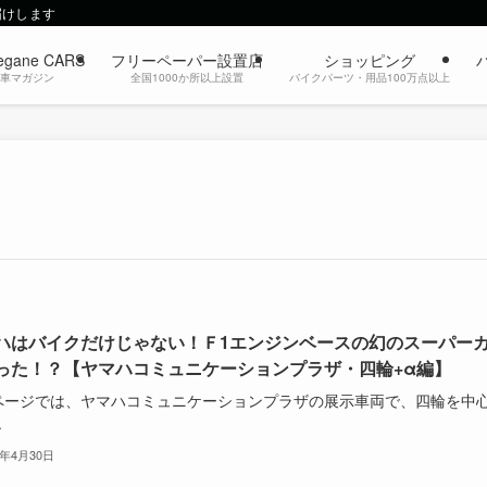
届けします
egane CARS
フリーペーパー設置店
ショッピング
動車マガジン
全国1000か所以上設置
バイクパーツ・用品100万点以上
ハはバイクだけじゃない！Ｆ1エンジンベースの幻のスーパー
った！？【ヤマハコミュニケーションプラザ・四輪+α編】
ページでは、ヤマハコミュニケーションプラザの展示車両で、四輪を中
.
4年4月30日