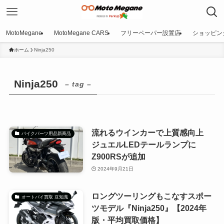
MotoMegane
MotoMegane CARS
フリーペーパー設置店
ショッピン
ホーム
Ninja250
Ninja250
– tag –
流れるウインカーで上質感向上
バイクパーツ用品新商品
ジュエルLEDテールランプに
Z900RSが追加
2024年9月21日
ロングツーリングもこなすスポー
オートバイ買取 豆知識
ツモデル『Ninja250』【2024年
版・平均買取価格】