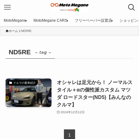
MotoMegane
MotoMegane CARS
フリーペーパー設置店
ショッピン
ホーム
ND5RE
ND5RE
– tag –
オシャレは足元から！ ノーマルス
クルマの愛車紹介
タイル＋αの個性派カスタム マツ
ダ ロードスター(ND5)【みんなの
クルマ】
2024年12月12日
1