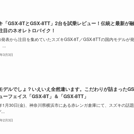
キ「GSX-8TとGSX-8TT」2台を試乗レビュー！伝統と最新が
注目のネオレトロバイク！
発表から注目を集めていたスズキGSX-8T／GSX-8TTの国内モデルが
...
6年3月3日
モデルでしょ？いえいえ全然違います。こだわりが詰まったGS
ューフェイス「GSX-8T」＆「GSX-8TT」
6年1月30日(金)、神奈川県横浜市にある赤レンガ倉庫にて、スズキの話
..
6年2月3日