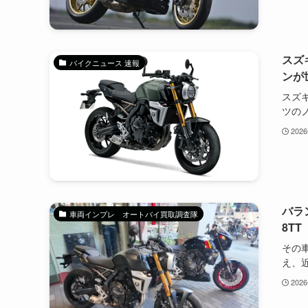
スズ
バイクニュース 速報
ンが
スズキ
ツのノ
202
バラ
車両インプレ オートバイ買取調査隊
8T
その
え、近.
202