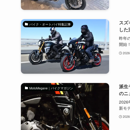
スズ
バイク・オートバイ特集記事
した
昨年の
開始！ 
202
派生
MotoMegane｜バイクマガジン
のニ
202
新モデ.
202