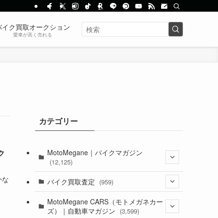
バイク買取オークション
愛車が高く売れる
カテゴリー
MotoMegane｜バイクマガジン
ク
(12,125)
かな
(1,382)
バイク買取査定
(959)
(44)
(352)
MotoMegane CARS（モトメガネカー
ズ）｜自動車マガジン
(3,599)
(1,241)