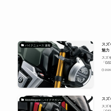
スズ
バイクニュース 速報
魅力
スズ
「GSX-
202
スズ
MotoMegane｜バイクマガジン
スズ
「GSX-