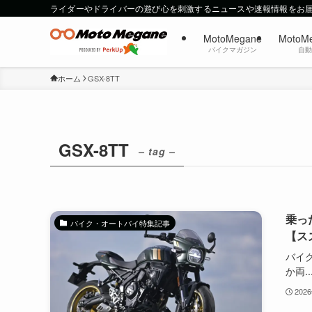
ライダーやドライバーの遊び心を刺激するニュースや速報情報をお
MotoMegane
MotoM
バイクマガジン
自
ホーム
GSX-8TT
GSX-8TT
– tag –
乗っ
バイク・オートバイ特集記事
【スズ
バイ
か両..
202