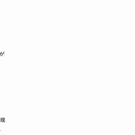
が
再現
、