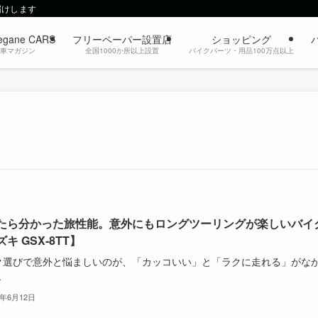
届けします
egane CARS
フリーペーパー設置店
ショッピング
動車マガジン
全国1000か所以上設置
バイクパーツ・用品100万点以上
たら分かった旅性能。意外にもロングツーリングが楽しいバイ
キ GSX-8TT】
ク選びで意外と悩ましいのが、「カッコいい」と「ラクに走れる」がな
.
6年6月12日