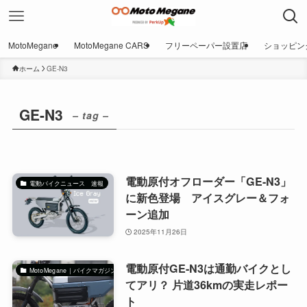
MotoMegane
MotoMegane CARS
フリーペーパー設置店
ショッピン
ホーム
GE-N3
GE-N3
– tag –
電動原付オフローダー「GE-N3」
電動バイクニュース 速報
に新色登場 アイスグレー＆フォ
ーン追加
2025年11月26日
電動原付GE-N3は通勤バイクとし
MotoMegane｜バイクマガジン
てアリ？ 片道36kmの実走レポー
ト