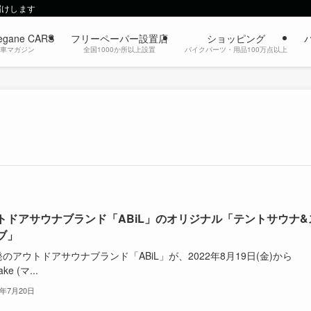
届けします
egane CARS
フリーペーパー設置店
ショッピング
動車マガジン
全国1000か所以上設置
バイクパーツ・用品100万点以上
トドアサウナブランド「ABiL」のオリジナル「テントサウナ&
ブ」
のアウトドアサウナブランド「ABiL」が、2022年8月19日(金)から
ke (マ...
2年7月20日