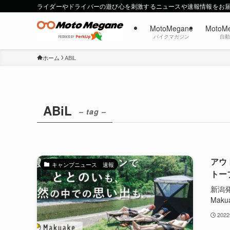
ライダーやドライバーの遊び心を刺激するニュースや速報情報をお
MotoMegane
MotoM
バイクマガジン
自
ホーム
ABiL
ABiL
– tag –
アウ
キャンプニュース 速報
トー
新潟発
Makua
202