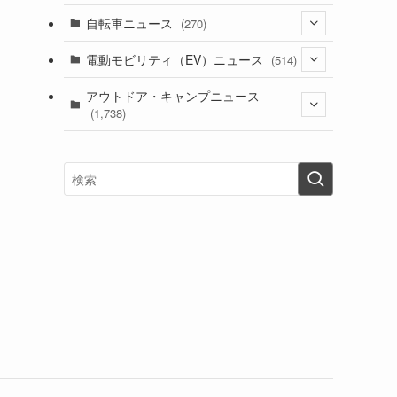
(1)
(256)
自転車ニュース
(270)
(637)
(306)
(604)
(185)
(54)
電動モビリティ（EV）ニュース
(514)
(118)
(6,953)
(252)
(188)
(211)
(132)
アウトドア・キャンプニュース
(38)
(1,226)
(60)
(249)
(2,473)
(1,738)
(248)
(25)
(92)
(28)
(39)
(148)
(302)
(820)
(1)
(3)
(137)
(2,740)
(171)
(24)
(64)
(31)
(1,139)
(12)
(66)
(249)
(8)
(72)
(126)
(118)
(300)
(16)
(16)
(51)
(23)
(166)
(16)
(1,605)
(170)
(27)
(62)
(167)
(25)
(131)
(415)
(34)
(141)
(23)
(147)
(24)
(4)
(171)
(38)
(85)
(5)
(16)
(254)
(33)
(13)
(47)
(274)
(131)
(21)
(98)
(12)
(6)
(34)
(204)
(19)
(15)
(61)
(13)
(171)
(17)
(63)
(47)
(35)
(12)
(59)
(109)
(5)
(60)
(38)
(5)
(41)
(16)