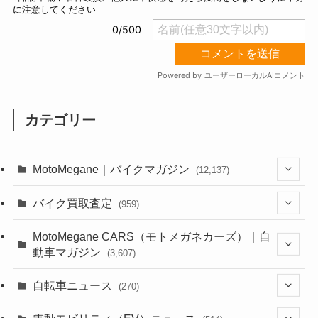
カテゴリー
MotoMegane｜バイクマガジン
(12,137)
(1,385)
バイク買取査定
(959)
(44)
(352)
MotoMegane CARS（モトメガネカーズ）｜自
動車マガジン
(3,607)
(1,243)
(1)
(256)
自転車ニュース
(270)
(639)
(306)
(604)
(186)
(54)