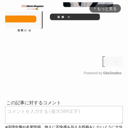
もっと見る
arrow_forward_ios
Powered by 
GliaStudios
M
u
t
e