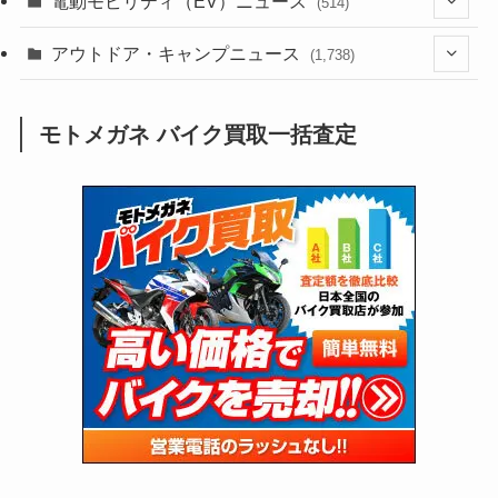
電動モビリティ（EV）ニュース
(514)
(118)
(6,957)
(252)
(188)
(211)
(132)
アウトドア・キャンプニュース
(38)
(1,226)
(60)
(249)
(2,473)
(1,738)
(250)
(25)
(92)
(28)
(39)
(148)
(302)
(821)
(1)
(3)
モトメガネ バイク買取一括査定
(137)
(2,744)
(171)
(24)
(64)
(31)
(1,142)
(12)
(66)
(249)
(8)
(74)
(126)
(118)
(300)
(16)
(16)
(51)
(23)
(166)
(16)
(1,605)
(170)
(27)
(62)
(167)
(25)
(131)
(415)
(34)
(141)
(23)
(147)
(24)
(4)
(171)
(38)
(85)
(5)
(16)
(255)
(33)
(13)
(47)
(274)
(131)
(21)
(98)
(12)
(6)
(34)
(204)
(19)
(15)
(61)
(13)
(171)
(17)
(64)
(47)
(35)
(12)
(59)
(109)
(5)
(60)
(38)
(5)
(41)
(16)
(6)
(22)
(65)
(18)
(30)
(3)