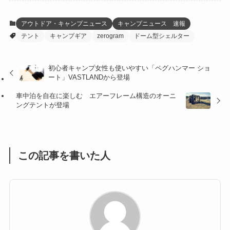
(12)
(21)
(61)
(6)
(20)
アウトドア・キャンプニュース
キャンプニュース 速報
テント
キャンプギア
zerogram
ドーム型シェルター
(27)
(41)
(4)
(32)
(36)
(8)
初心者キャンプ女性も使いやすい「ペグハンマー ショ
ート」VASTLANDから登場
(47)
(16)
車中泊を自在に楽しむ エアーフレーム構造のオーニ
(1)
(1)
ングテントが登場
(1)
(55)
この記事を書いた人