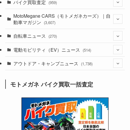
バイク買取査定
(1,385)
(959)
(44)
MotoMegane CARS（モトメガネカーズ）｜自
(352)
動車マガジン
(3,607)
(1,243)
(1)
自転車ニュース
(256)
(270)
(639)
(306)
(604)
(186)
電動モビリティ（EV）ニュース
(54)
(514)
(118)
(6,958)
(252)
(188)
(211)
アウトドア・キャンプニュース
(132)
(38)
(1,226)
(60)
(249)
(2,474)
(1,738)
(250)
(25)
(92)
(28)
(39)
(148)
(302)
(821)
(1)
(3)
モトメガネ バイク買取一括査定
(137)
(2,744)
(171)
(24)
(64)
(31)
(1,142)
(12)
(66)
(249)
(8)
(74)
(126)
(118)
(300)
(16)
(16)
(51)
(23)
(166)
(16)
(1,605)
(170)
(27)
(62)
(167)
(25)
(131)
(415)
(34)
(141)
(23)
(147)
(24)
(4)
(171)
(38)
(85)
(5)
(16)
(255)
(33)
(13)