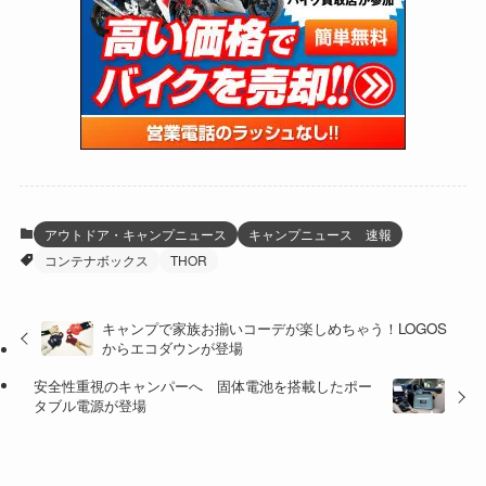
(47)
(274)
(131)
(21)
(98)
(12)
(6)
(34)
(204)
(19)
(15)
(61)
(13)
(171)
(17)
(64)
(47)
(35)
(12)
(59)
(109)
(5)
(60)
(38)
(5)
(41)
(16)
(6)
(22)
(65)
(18)
(30)
(3)
(12)
(21)
(61)
(6)
(20)
アウトドア・キャンプニュース
キャンプニュース 速報
コンテナボックス
THOR
(27)
(41)
(4)
(32)
(36)
(8)
キャンプで家族お揃いコーデが楽しめちゃう！LOGOS
からエコダウンが登場
(47)
(16)
安全性重視のキャンパーへ 固体電池を搭載したポー
(1)
(1)
タブル電源が登場
(1)
(55)