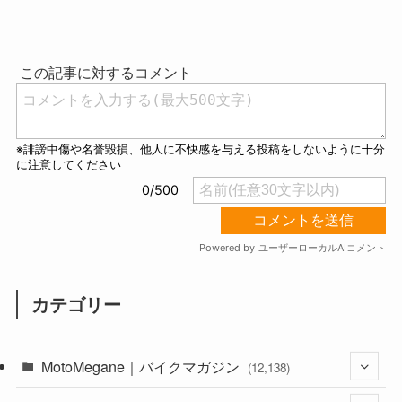
M
u
t
e
カテゴリー
MotoMegane｜バイクマガジン
(12,138)