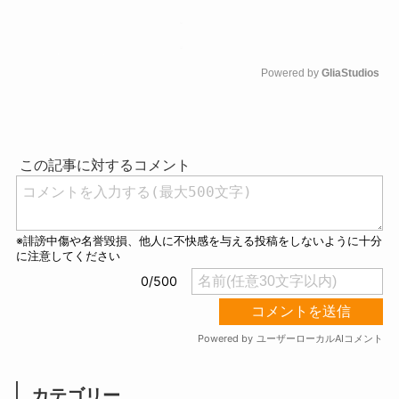
Powered by 
GliaStudios
M
u
t
e
カテゴリー