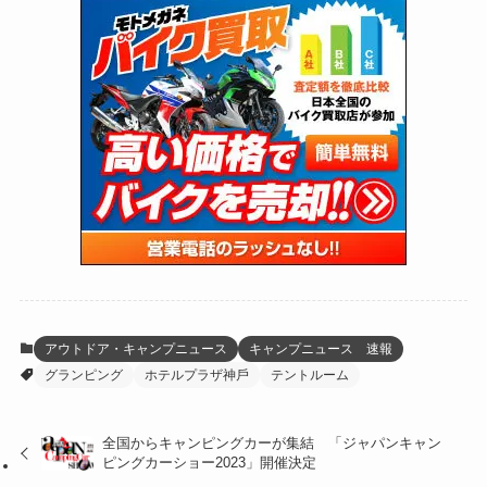
(118)
(300)
(16)
(16)
(51)
(23)
(166)
(16)
(1,605)
(170)
(27)
(62)
(167)
(25)
(131)
(415)
(34)
(141)
(23)
(147)
(24)
(4)
(171)
(38)
(85)
(5)
(16)
(255)
(33)
(13)
(47)
(274)
(131)
(21)
(98)
(12)
(6)
(34)
(204)
(19)
(15)
(61)
(13)
(171)
(17)
(63)
(47)
(35)
(12)
(59)
(109)
(5)
(60)
(38)
(5)
(41)
(16)
(6)
(22)
(65)
(18)
(30)
(3)
(12)
(21)
(61)
(6)
(20)
アウトドア・キャンプニュース
キャンプニュース 速報
グランピング
ホテルプラザ神⼾
テントルーム
(27)
(41)
(4)
(32)
(36)
(8)
全国からキャンピングカーが集結 「ジャパンキャン
ピングカーショー2023」開催決定
(47)
(16)