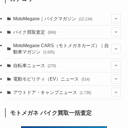
MotoMegane｜バイクマガジン
(12,134)
(1,384)
バイク買取査定
(959)
(44)
(352)
MotoMegane CARS（モトメガネカーズ）｜自
動車マガジン
(3,605)
(1,242)
(1)
(256)
自転車ニュース
(270)
(638)
(306)
(604)
(185)
(54)
電動モビリティ（EV）ニュース
(514)
(118)
(6,957)
(252)
(188)
(211)
(132)
アウトドア・キャンプニュース
(38)
(1,226)
(60)
(249)
(2,473)
(1,738)
(249)
(25)
(92)
(28)
(39)
(148)
(302)
(821)
(1)
(3)
モトメガネ バイク買取一括査定
(137)
(2,744)
(171)
(24)
(64)
(31)
(1,141)
(12)
(66)
(249)
(8)
(73)
(126)