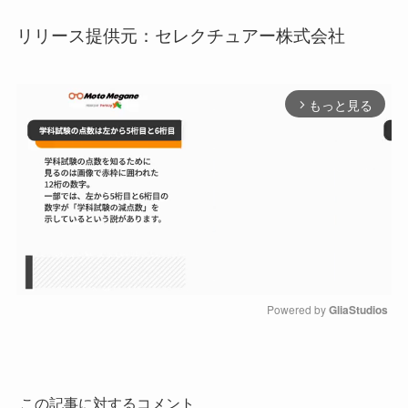
リリース提供元：セレクチュアー株式会社
もっと見る
arrow_forward_ios
Powered by 
GliaStudios
M
u
t
e