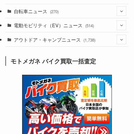
(1,244)
(1)
自転車ニュース
(256)
(270)
(640)
(306)
(604)
(188)
電動モビリティ（EV）ニュース
(54)
(514)
(118)
(6,964)
(252)
(188)
(211)
アウトドア・キャンプニュース
(132)
(38)
(1,226)
(60)
(249)
(2,474)
(1,738)
(251)
(25)
(92)
(28)
(39)
(148)
(302)
(821)
(1)
(3)
モトメガネ バイク買取一括査定
(137)
(2,744)
(171)
(24)
(64)
(31)
(1,144)
(12)
(66)
(249)
(8)
(75)
(126)
(118)
(300)
(16)
(16)
(51)
(23)
(166)
(16)
(1,605)
(170)
(27)
(62)
(167)
(25)
(131)
(415)
(34)
(141)
(23)
(147)
(24)
(4)
(171)
(38)
(85)
(5)
(16)
(255)
(33)
(13)
(47)
(274)
(131)
(21)
(98)
(12)
(6)
(34)
(204)
(19)
(15)
(61)
(13)
(171)
(17)
(65)
(47)
(35)
(12)