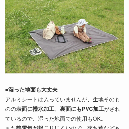
■湿った地面も大丈夫
アルミシートは入っていませんが、生地そのも
のの
、
がされ
表面に撥水加工
裏面にもPVC加工
ているので、湿った地面での使用もOK。
また
ので、落ち葉なども
静電気が起こりにくい