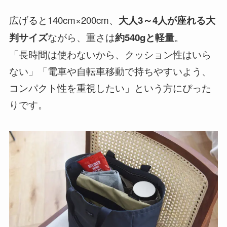
広げると140cm×200cm、
大人3～4人が座れる大
ながら、重さは
。
判サイズ
約540gと軽量
「長時間は使わないから、クッション性はいら
ない」「電車や自転車移動で持ちやすいよう、
コンパクト性を重視したい」という方にぴった
りです。