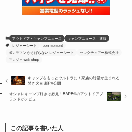
(59)
(109)
(5)
(60)
(38)
(5)
(41)
(16)
(6)
(22)
(65)
(18)
(30)
(3)
(12)
(21)
(61)
(6)
(20)
アウトドア・キャンプニュース
キャンプニュース 速報
レジャーシート
bon moment
(27)
(41)
(4)
ボンモマン かさばらない レジャーシート
セレクチュアー株式会社
(32)
(36)
(8)
アンジェ web shop
(47)
(16)
キャンプをもっとウルトラに！家族の対話が生まれる
焚き火台 新PV公開
(1)
(1)
オシャレキャンプ好きは必見！BAPE®︎のアウトドアブ
(1)
(55)
ランドがデビュー
この記事を書いた人