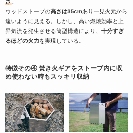
さ
。
ウッドストーブの
高さは35cm
あり一見火元から
遠いように見える。しかし、高い燃焼効率と上
昇気流を発生させる筒型構造により、
十分すぎ
るほどの火力
を実現している。
特徴その④ 焚き火ギアをストーブ内に収
め使わない時もスッキリ収納