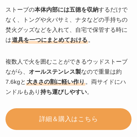
ストーブの
本体内部には五徳を収納
するだけで
なく、トングや火バサミ、ナタなどの手持ちの
焚火グッズなどを入れて、自宅で保管する時に
は
道具を一つにまとめておける
。
複数人で火を囲むことができるウッドストーブ
ながら、
オールステンレス製
なので重量は約
7.6kgと
大きさの割に軽い作り
。両サイドにハ
ンドルもあり
持ち運びしやすい
。
詳細＆購入はこちら