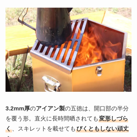
3.2mm厚
の
アイアン製
の五徳は、開口部の半分
を覆う形。直火に長時間晒されても
変形しづら
く
、スキレットを載せても
びくともしない頑丈