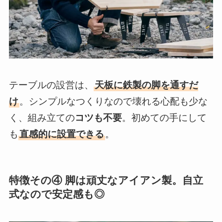
テーブルの設営は、
天板に鉄製の脚を通すだ
け
。シンプルなつくりなので壊れる心配も少な
く、組み立ての
コツも不要
。初めての手にして
も
直感的に設置できる
。
特徴その④ 脚は頑丈なアイアン製。自立
式なので安定感も◎