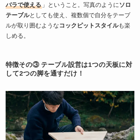
バラで使える
」ということ。写真のように
ソロ
テーブル
としても使え、複数個で自分をテーブ
ルが取り囲むような
コックピットスタイル
も楽
しめる。
特徴その③ テーブル設営は1つの天板に対
して2つの脚を通すだけ！