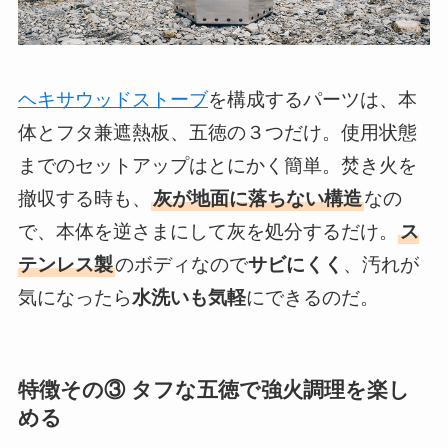
ヘキサウッドストーブ
を構成するパーツは、本
体とフタ兼遮熱板、五徳の３つだけ。使用状態
までのセットアップはとにかく簡単。焚き火を
撤収する時も、
灰が地面に落ちない構造
なの
で、本体を逆さまにして灰を処分するだけ。
ス
テンレス製
のボディなので
サビにくく
、汚れが
気になったら
水洗いも気軽
にできるのだ。
特徴その③ タフな五徳で強火調理を楽し
める