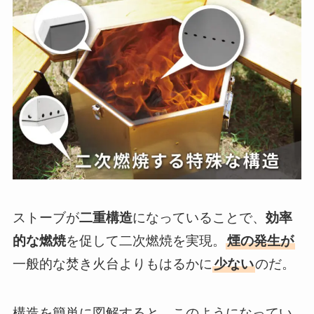
ストーブが
二重構造
になっていることで、
効率
的な燃焼
を促して二次燃焼を実現。
煙の発生が
一般的な焚き火台よりもはるかに
少ない
のだ。
構造を簡単に図解すると、このようになってい