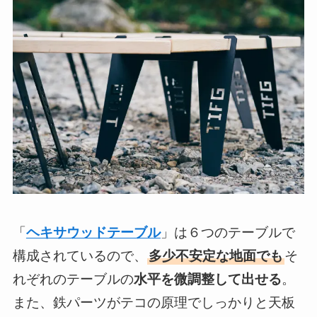
「
ヘキサウッドテーブル
」は６つのテーブルで
構成されているので、
多少不安定な地面でも
そ
れぞれのテーブルの
水平を微調整して出せる
。
また、鉄パーツがテコの原理でしっかりと天板