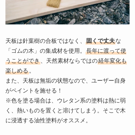
天板は針葉樹の合板ではなく、
固くで丈夫
な
「ゴムの木」の集成材を使用。
長年に渡って使
うことができ
、天然素材ならではの
経年変化も
楽しめる
。
また、天板は無垢の状態なので、ユーザー自身
がペイントを施せる！
※色を塗る場合は、ウレタン系の塗料は熱に弱
く、熱いものを置くと溶けてしまう。そこで木
に浸透する油性塗料がオススメ。