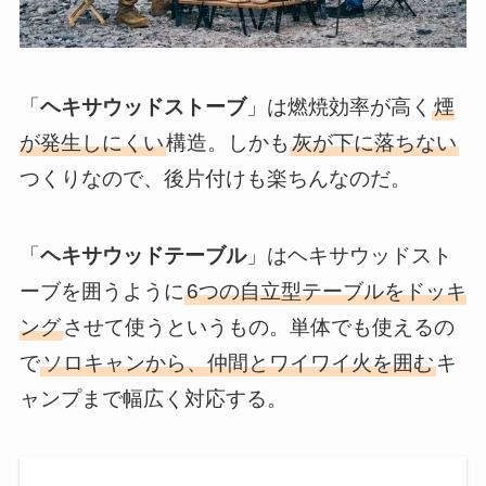
「
ヘキサウッドストーブ
」は燃焼効率が高く
煙
が発生しにくい
構造。しかも
灰が下に落ちない
つくりなので、後片付けも楽ちんなのだ。
「
ヘキサウッドテーブル
」はヘキサウッドスト
ーブを囲うように
6つの自立型テーブルをドッキ
ング
させて使うというもの。単体でも使えるの
で
ソロキャンから、仲間とワイワイ火を囲む
キ
ャンプまで幅広く対応する。