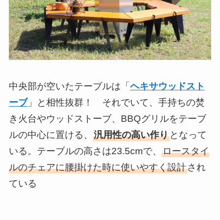
中央部が空いたテーブルは「
ヘキサウッドスト
ーブ
」と相性抜群！ それでいて、手持ちの焚
き火台やウッドストーブ、BBQグリルをテーブ
ルの中心に置ける、
汎用性の高い作り
となって
いる。テーブルの高さは23.5cmで、
ロースタイ
ルのチェアに腰掛けた時に使いやすく設計
され
ている