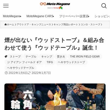
MotoMegane
MotoMegane CARS
フリーペーパー設置店
ショッピン
ホーム
アウトドア・キャンプニュース
キャンプ用品レポート
コンロ・ストーブ
煙が出ない『ウッドストーブ』＆組み合
わせて使う『ウッドテーブル』誕生！
ストーブ
テーブル
キャンプ
焚き火
THE IRON FIELD GEAR
ジ アイアン フィールド ギア
TIFG
ヘキサウッドストーブ
ヘキサウッドテーブル
2022年1月6日
2022年1月7日