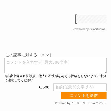
Powered by 
GliaStudios
M
u
t
e