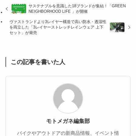
サステナブルを意識した18ブランドが集結！「GREEN
(47)
(16)
NEIGHBORHOOD LIFE 」が開催
(1)
(1)
ヴァストランドより3レイヤー構造で高い防水・透湿性
を両立した「3レイヤーストレッチレインウェア 上下
(1)
(55)
セット」が発売
この記事を書いた人
モトメガネ編集部
バイクやアウトドアの新商品情報、イベント情