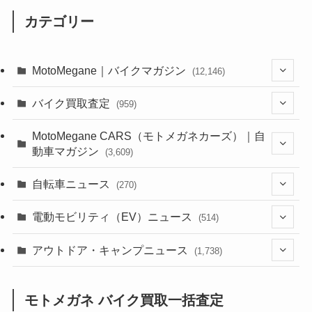
カテゴリー
MotoMegane｜バイクマガジン
(12,146)
(1,386)
バイク買取査定
(959)
(44)
(352)
MotoMegane CARS（モトメガネカーズ）｜自
動車マガジン
(3,609)
(1,244)
(1)
(256)
自転車ニュース
(270)
(640)
(306)
(604)
(187)
(54)
電動モビリティ（EV）ニュース
(514)
(118)
(6,963)
(252)
(188)
(211)
(132)
アウトドア・キャンプニュース
(38)
(1,226)
(60)
(249)
(2,474)
(1,738)
(251)
(25)
(92)
(28)
(39)
(148)
(302)
(821)
(1)
(3)
モトメガネ バイク買取一括査定
(137)
(2,744)
(171)
(24)
(64)
(31)
(1,143)
(12)
(66)
(249)
(8)