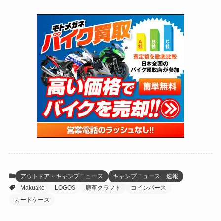
(75)
(126)
(118)
(300)
(16)
(16)
(51)
(23)
(166)
(16)
(1,605)
(170)
(27)
(62)
(167)
(25)
(131)
(415)
(34)
(141)
(23)
(147)
(24)
(4)
(171)
(38)
(85)
(5)
(16)
(255)
(33)
(13)
(47)
(274)
(131)
(21)
(98)
(12)
(6)
(34)
(204)
(19)
(15)
(61)
(13)
(171)
(17)
(65)
(47)
(35)
(12)
(59)
(109)
(5)
(60)
(38)
(5)
(41)
(16)
(6)
(22)
(65)
(18)
(30)
(3)
(12)
(21)
(61)
(6)
(20)
アウトドア・キャンプニュース
キャンプニュース 速報
Makuake
LOGOS
鹿革クラフト
コインパース
(27)
(41)
(4)
カードケース
(32)
(36)
(8)