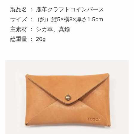
製品名 ： 鹿革クラフトコインパース
サイズ ：（約）縦5×横8×厚さ1.5cm
主素材 ： シカ革、真鍮
総重量 ： 20g