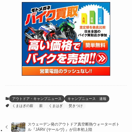
(74)
(126)
(118)
(300)
(16)
(16)
(51)
(23)
(166)
(16)
(1,605)
(170)
(27)
(62)
(167)
(25)
(131)
(415)
(34)
(141)
(23)
(147)
(24)
(4)
(171)
(38)
(85)
(5)
(16)
(255)
(33)
(13)
(47)
(274)
(131)
(21)
(98)
(12)
(6)
(34)
(204)
(19)
(15)
(61)
(13)
(171)
(17)
(64)
(47)
(35)
(12)
(59)
(109)
(5)
(60)
(38)
(5)
(41)
(16)
(6)
(22)
(65)
(18)
(30)
(3)
(12)
(21)
(61)
(6)
(20)
アウトドア・キャンプニュース
キャンプニュース 速報
くまはぎの薪
薪
くまはぎ
焚きつけ
(27)
(41)
(4)
(32)
(36)
(8)
スウェーデン発のアウトドア真空断熱ウォーターボト
ル『JÄRV (ヤールヴ) 』が日本初上陸
(47)
(16)