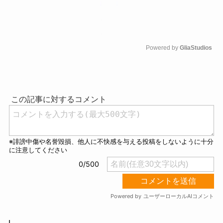
Powered by 
GliaStudios
M
u
t
e