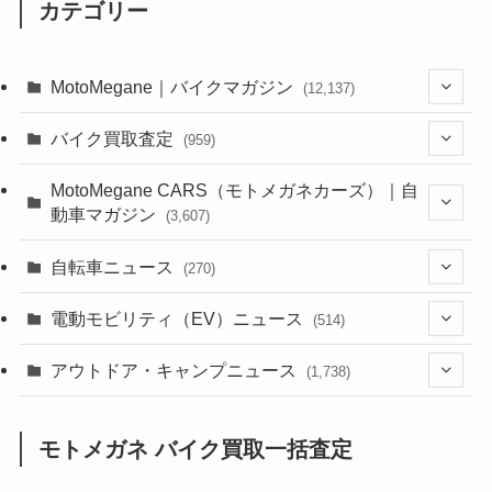
カテゴリー
MotoMegane｜バイクマガジン
(12,137)
(1,385)
バイク買取査定
(959)
(44)
(352)
MotoMegane CARS（モトメガネカーズ）｜自
動車マガジン
(3,607)
(1,243)
(1)
(256)
自転車ニュース
(270)
(639)
(306)
(604)
(186)
(54)
電動モビリティ（EV）ニュース
(514)
(118)
(6,957)
(252)
(188)
(211)
(132)
アウトドア・キャンプニュース
(38)
(1,226)
(60)
(249)
(2,473)
(1,738)
(250)
(25)
(92)
(28)
(39)
(148)
(302)
(821)
(1)
(3)
モトメガネ バイク買取一括査定
(137)
(2,744)
(171)
(24)
(64)
(31)
(1,142)
(12)
(66)
(249)
(8)