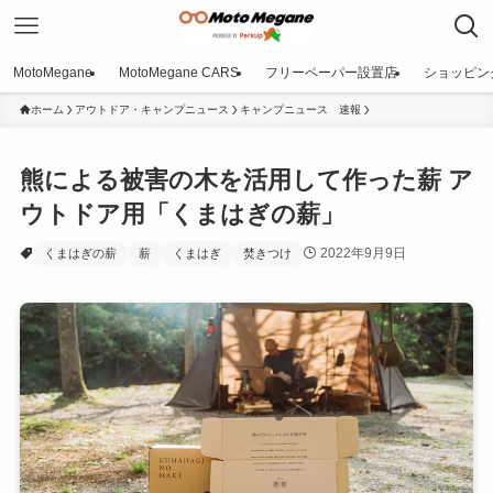
MotoMegane
MotoMegane CARS
フリーペーパー設置店
ショッピン
ホーム
アウトドア・キャンプニュース
キャンプニュース 速報
熊による被害の木を活用して作った薪 ア
ウトドア用「くまはぎの薪」
2022年9月9日
くまはぎの薪
薪
くまはぎ
焚きつけ