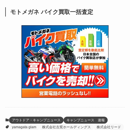
(248)
(25)
(92)
(28)
(39)
(148)
(302)
(820)
(1)
(3)
モトメガネ バイク買取一括査定
(137)
(2,742)
(171)
(24)
(64)
(31)
(1,139)
(12)
(66)
(249)
(8)
(72)
(126)
(118)
(300)
(16)
(16)
(51)
(23)
(166)
(16)
(1,605)
(170)
(27)
(62)
(167)
(25)
(131)
(415)
(34)
(141)
(23)
(147)
(24)
(4)
(171)
(38)
(85)
(5)
(16)
(254)
(33)
(13)
(47)
(274)
(131)
(21)
(98)
(12)
(6)
(34)
(204)
(19)
(15)
(61)
(13)
(171)
(17)
(63)
(47)
(35)
(12)
(59)
(109)
(5)
(60)
(38)
(5)
(41)
(16)
(6)
(22)
(65)
(18)
(30)
(3)
(12)
(21)
(61)
(6)
(20)
アウトドア・キャンプニュース
キャンプニュース 速報
yamagata glam
株式会社古窯ホールディングス
株式会社リード
(27)
(41)
(4)