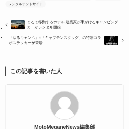
レンタルテントサイト
(32)
(36)
(8)
まるで移動するホテル 建築家が手がけるキャンピング
(47)
(16)
カーがレンタル開始
(1)
(1)
「ゆるキャン△」×「キャプテンスタッグ」の特別コラ
ボステッカーが登場
(1)
(55)
この記事を書いた人
MotoMeganeNews編集部