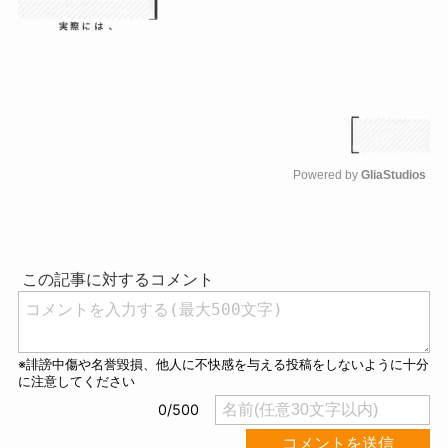
Powered by 
GliaStudios
M
u
t
e