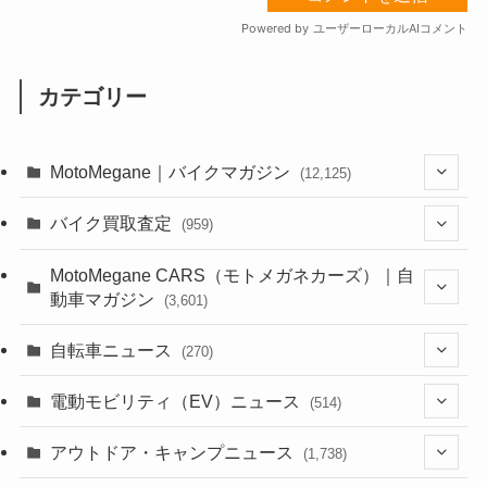
カテゴリー
MotoMegane｜バイクマガジン
(12,125)
(1,382)
バイク買取査定
(959)
(44)
(352)
MotoMegane CARS（モトメガネカーズ）｜自
動車マガジン
(3,601)
(1,241)
(1)
(256)
自転車ニュース
(270)
(637)
(306)
(604)
(185)
(54)
電動モビリティ（EV）ニュース
(514)
(118)
(6,953)
(252)
(188)
(211)
(132)
アウトドア・キャンプニュース
(38)
(1,226)
(60)
(249)
(2,473)
(1,738)