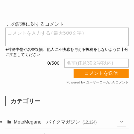
M
u
t
e
カテゴリー
MotoMegane｜バイクマガジン
(12,124)