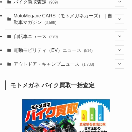
(1,381)
バイク買取査定
(959)
(44)
(352)
MotoMegane CARS（モトメガネカーズ）｜自
動車マガジン
(3,598)
(1,240)
(1)
(256)
自転車ニュース
(270)
(637)
(306)
(604)
(185)
(54)
電動モビリティ（EV）ニュース
(514)
(118)
(6,953)
(251)
(188)
(211)
(132)
アウトドア・キャンプニュース
(38)
(1,226)
(60)
(249)
(2,473)
(1,738)
(248)
(25)
(92)
(28)
(39)
(148)
(302)
(820)
(1)
(3)
モトメガネ バイク買取一括査定
(137)
(2,739)
(171)
(24)
(64)
(31)
(1,139)
(12)
(66)
(249)
(8)
(72)
(126)
(118)
(300)
(16)
(16)
(51)
(23)
(166)
(16)
(1,605)
(170)
(27)
(62)
(167)
(25)
(131)
(415)
(34)
(141)
(23)
(147)
(24)
(4)
(171)
(38)
(85)
(5)
(16)
(254)
(33)
(13)