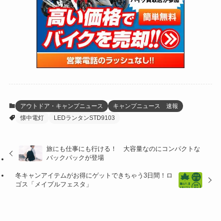
(46)
(274)
(131)
(21)
(98)
(12)
(6)
(34)
(204)
(19)
(15)
(61)
(13)
(171)
(17)
(63)
(47)
(35)
(12)
(59)
(109)
(5)
(60)
(38)
(5)
(41)
(16)
(6)
(22)
(65)
(18)
(30)
(3)
(12)
(21)
(61)
(6)
(20)
アウトドア・キャンプニュース
キャンプニュース 速報
懐中電灯
LEDランタンSTD9103
(27)
(41)
(4)
(32)
(36)
(8)
旅にも仕事にも行ける！ 大容量なのにコンパクトな
バックパックが登場
(47)
(16)
冬キャンアイテムがお得にゲットできちゃう3日間！ロ
(1)
(1)
ゴス「メイプルフェスタ」
(1)
(55)