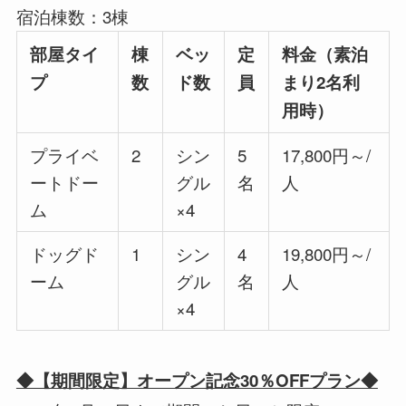
宿泊棟数：3棟
部屋タイ
棟
ベッ
定
料金（素泊
プ
数
ド数
員
まり2名利
用時）
プライベ
2
シン
5
17,800円～/
ートドー
グル
名
人
ム
×4
ドッグド
1
シン
4
19,800円～/
ーム
グル
名
人
×4
◆【期間限定】オープン記念30％OFFプラン◆