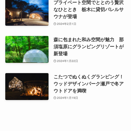
プライベート空間でととのう贅沢
なひととき 栃木に貸切バレルサ
ウナが登場
2024年2月1日
森に包まれた和み空間が魅力 那
須塩原にグランピングリゾートが
新登場
2024年1月22日
こたつでぬくぬくグランピング！
ウッドデザインパーク瀬戸で冬ア
ウトドアを満喫
2024年1月19日