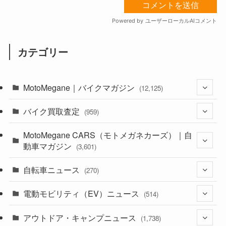
カテゴリー
MotoMegane｜バイクマガジン
(12,125)
バイク買取査定
(1,382)
(959)
(44)
MotoMegane CARS（モトメガネカーズ）｜自
(352)
動車マガジン
(3,601)
(1,241)
(1)
自転車ニュース
(256)
(270)
(637)
(306)
(604)
(185)
電動モビリティ（EV）ニュース
(54)
(514)
(118)
(6,953)
(252)
(188)
(211)
アウトドア・キャンプニュース
(132)
(38)
(1,226)
(60)
(249)
(2,473)
(1,738)