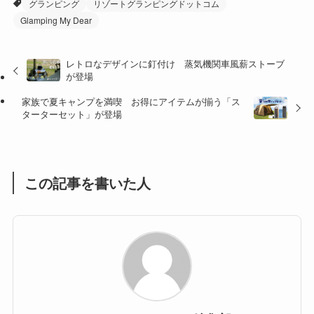
グランピング
リゾートグランピングドットコム
(27)
(41)
(4)
Glamping My Dear
(32)
(36)
(8)
レトロなデザインに釘付け 蒸気機関車風薪ストーブ
(47)
(16)
が登場
(1)
(1)
家族で夏キャンプを満喫 お得にアイテムが揃う「ス
ターターセット」が登場
(1)
(55)
この記事を書いた人