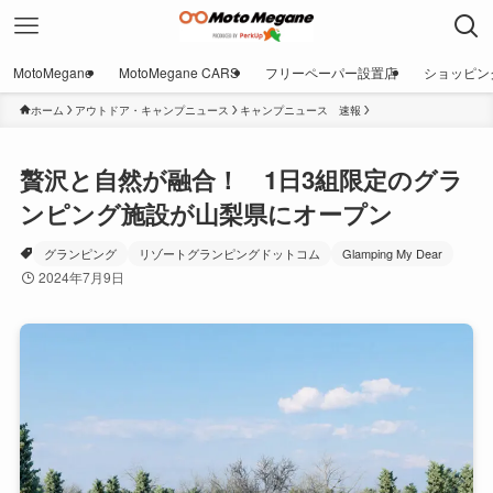
MotoMegane
MotoMegane CARS
フリーペーパー設置店
ショッピン
ホーム
アウトドア・キャンプニュース
キャンプニュース 速報
贅沢と自然が融合！ 1日3組限定のグラ
ンピング施設が山梨県にオープン
グランピング
リゾートグランピングドットコム
Glamping My Dear
2024年7月9日