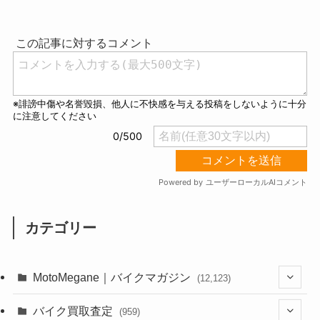
u
t
e
カテゴリー
MotoMegane｜バイクマガジン
(12,123)
(1,381)
バイク買取査定
(959)