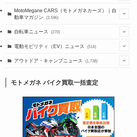
(44)
(352)
MotoMegane CARS（モトメガネカーズ）｜自
動車マガジン
(3,596)
(1,240)
(1)
(256)
自転車ニュース
(270)
(637)
(306)
(604)
(184)
(54)
電動モビリティ（EV）ニュース
(514)
(118)
(6,953)
(251)
(188)
(211)
(132)
アウトドア・キャンプニュース
(38)
(1,226)
(60)
(249)
(2,473)
(1,738)
(248)
(25)
(92)
(28)
(39)
(148)
(302)
(820)
(1)
(3)
モトメガネ バイク買取一括査定
(137)
(2,739)
(171)
(24)
(64)
(31)
(1,138)
(12)
(66)
(249)
(8)
(72)
(126)
(118)
(300)
(16)
(16)
(51)
(23)
(166)
(16)
(1,605)
(170)
(27)
(62)
(167)
(25)
(131)
(415)
(34)
(141)
(23)
(147)
(24)
(4)
(171)
(38)
(85)
(5)
(16)
(254)
(33)
(13)