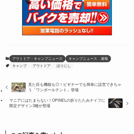
(46)
(274)
(131)
(21)
(98)
(12)
(6)
(34)
(204)
(19)
(15)
(61)
(13)
(171)
(17)
(63)
(47)
(35)
(12)
(59)
(109)
(5)
(60)
(38)
(5)
(41)
(16)
(6)
(22)
(65)
(18)
(30)
(3)
(12)
(21)
(61)
(6)
(20)
アウトドア・キャンプニュース
キャンプニュース 速報
キャンプ
アウトドア
ほりにし
(27)
(41)
(4)
(32)
(36)
(8)
見た目も機能も◎！ビギナーでも簡単に設営できちゃ
う「ワンポールテント」登場
(47)
(16)
マニアにはたまらない！OPINELの折りたたみナイフに
(1)
(1)
限定デザイン3種が登場
(1)
(55)