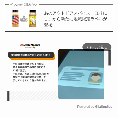
あわせて読みたい
あのアウトドアスパイス「ほりに
し」から新たに地域限定ラベルが
登場
もっと見る
arrow_forward_ios
Powered by 
GliaStudios
M