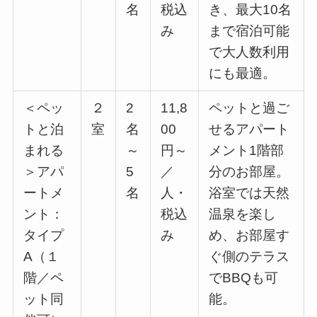
名
税込
き、最大10名
み
まで宿泊可能
で大人数利用
にも最適。
＜ペッ
２
2
11,8
ペットと過ご
トと泊
室
名
00
せるアパート
まれる
～
円～
メント1階部
＞アパ
5
／
分のお部屋。
ートメ
名
人・
浴室では天然
ント：
税込
温泉を楽し
タイプ
み
め、お部屋す
A（１
ぐ側のテラス
階／ペ
でBBQも可
ット同
能。