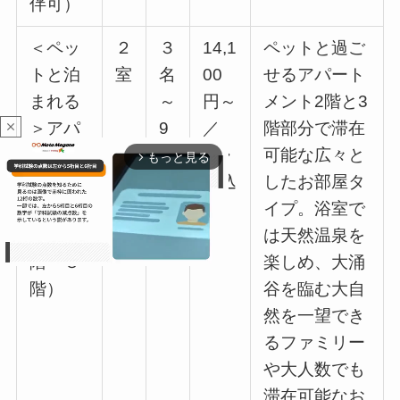
伴可）
＜ペッ
２
３
14,1
ペットと過ご
トと泊
室
名
00
せるアパート
まれる
～
円～
メント2階と3
＞アパ
9
／
階部分で滞在
close
ートメ
名
人・
可能な広々と
もっと見る
arrow_forward_ios
ント：
税込
したお部屋タ
タイプ
み
イプ。浴室で
B（２
は天然温泉を
階～３
楽しめ、大涌
階）
谷を臨む大自
然を一望でき
M
u
るファミリー
t
や大人数でも
e
滞在可能なお