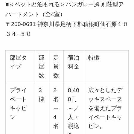
■＜ペットと泊まれる＞バンガロー風 別荘型ア
パートメント（全4室）
〒250-0631 神奈川県足柄下郡箱根町仙石原１０
３４−５０
部屋タ
部
定
宿泊
特徴
イプ
屋
員
料金
数
数
プライ
3
2
8,40
広々としたデ
ベート
棟
名
0円
ッキスペース
キャビ
～
～／
を備えたプラ
ン
4
人・
イベートキャ
名
税込
ビン。