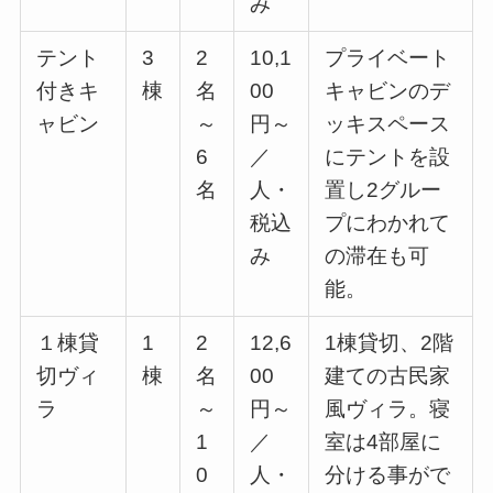
み
テント
3
2
10,1
プライベート
付きキ
棟
名
00
キャビンのデ
ャビン
～
円～
ッキスペース
6
／
にテントを設
名
人・
置し2グルー
税込
プにわかれて
み
の滞在も可
能。
１棟貸
1
2
12,6
1棟貸切、2階
切ヴィ
棟
名
00
建ての古民家
ラ
～
円～
風ヴィラ。寝
1
／
室は4部屋に
0
人・
分ける事がで