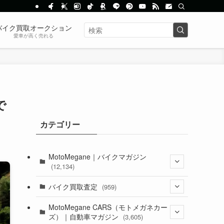
バイク買取オークション
愛車が高く売れる
で
カテゴリー
MotoMegane｜バイクマガジン
(12,134)
(1,384)
バイク買取査定
(959)
(44)
(352)
MotoMegane CARS（モトメガネカー
ズ）｜自動車マガジン
(3,605)
(1,242)