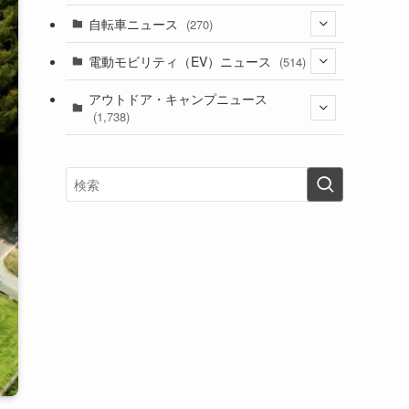
(1)
(256)
自転車ニュース
(270)
(638)
(306)
(604)
(185)
(54)
電動モビリティ（EV）ニュース
(514)
(118)
(6,957)
(252)
(188)
(211)
(132)
アウトドア・キャンプニュース
(38)
(1,226)
(60)
(249)
(2,473)
(1,738)
(249)
(25)
(92)
(28)
(39)
(148)
(302)
(821)
(1)
(3)
(137)
(2,744)
(171)
(24)
(64)
(31)
(1,141)
(12)
(66)
(249)
(8)
(73)
(126)
(118)
(300)
(16)
(16)
(51)
(23)
(166)
(16)
(1,605)
(170)
(27)
(62)
(167)
(25)
(131)
(415)
(34)
(141)
(23)
(147)
(24)
(4)
(171)
(38)
(85)
(5)
(16)
(255)
(33)
(13)
(47)
(274)
(131)
(21)
(98)
(12)
(6)
(34)
(204)
(19)
(15)
(61)
(13)
(171)
(17)
(63)
(47)
(35)
(12)
(59)
(109)
(5)
(60)
(38)
(5)
(41)
(16)