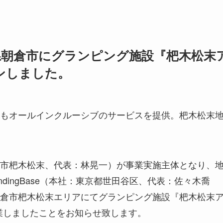
県朝倉市にグランピング施設『杷木松末
ンしました。
もオールインクルーシブのサービスを提供。杷木松末
市杷木松末、代表：林晃一）が事業実施主体となり、
dingBase（本社：東京都世田谷区、代表：佐々木喬
倉市杷木松末エリアにてグランピング施設『杷木松末
開業しましたことをお知らせ致します。