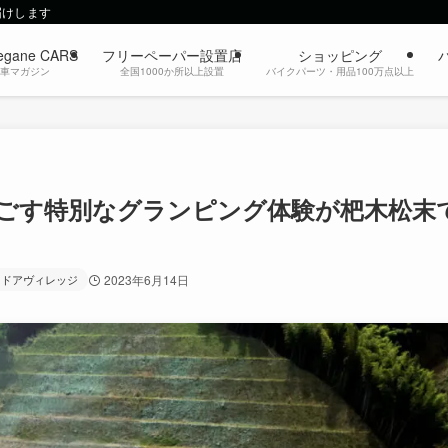
届けします
egane CARS
フリーペーパー設置店
ショッピング
動車マガジン
全国1000か所以上設置
バイクパーツ・用品100万点以上
ごす特別なグランピング体験が杷木松末
トドアヴィレッジ
2023年6月14日