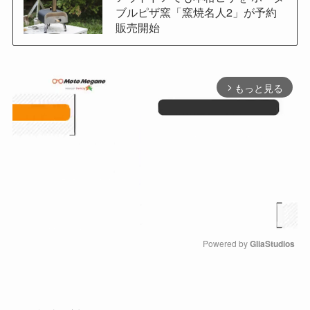
ブルピザ窯「窯焼名人2」が予約
販売開始
もっと見る
arrow_forward_ios
Powered by 
GliaStudios
M
u
t