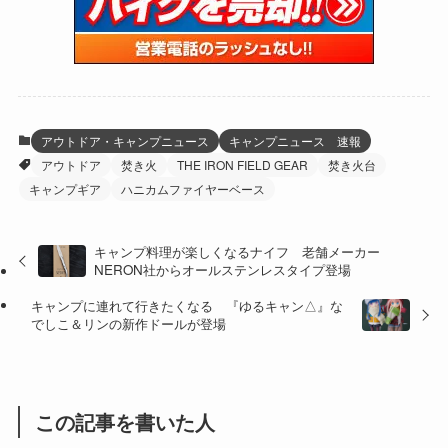
(59)
(109)
(5)
(60)
(38)
(5)
(41)
(16)
(6)
(22)
(65)
(18)
(30)
(3)
(12)
(21)
(61)
(6)
(20)
アウトドア・キャンプニュース
キャンプニュース 速報
アウトドア
焚き火
THE IRON FIELD GEAR
焚き火台
(27)
(41)
(4)
キャンプギア
ハニカムファイヤーベース
(32)
(36)
(8)
キャンプ料理が楽しくなるナイフ 老舗メーカー
(47)
(16)
NERON社からオールステンレスタイプ登場
(1)
(1)
キャンプに連れて行きたくなる 『ゆるキャン△』な
でしこ＆リンの新作ドールが登場
(1)
(55)
この記事を書いた人