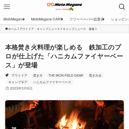
MotoMegane
MotoMegane CARS
フリーペーパー設置店
ショッピン
ホーム
アウトドア・キャンプニュース
キャンプニュース 速報
本格焚き火料理が楽しめる 鉄加工のプ
ロが仕上げた「ハニカムファイヤーベー
ス」が登場
アウトドア
焚き火
THE IRON FIELD GEAR
焚き火台
キャンプギア
ハニカムファイヤーベース
2023年3月6日