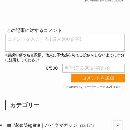
Powered by 
GliaStudios
M
u
t
e
カテゴリー
MotoMegane｜バイクマガジン
(12,124)