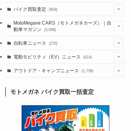
(1,381)
バイク買取査定
(959)
(44)
(352)
MotoMegane CARS（モトメガネカーズ）｜自
動車マガジン
(3,598)
(1,240)
(1)
(256)
自転車ニュース
(270)
(637)
(306)
(604)
(185)
(54)
電動モビリティ（EV）ニュース
(514)
(118)
(6,953)
(251)
(188)
(211)
(132)
アウトドア・キャンプニュース
(38)
(1,226)
(60)
(249)
(2,473)
(1,738)
(248)
(25)
(92)
(28)
(39)
(148)
(302)
(820)
(1)
(3)
モトメガネ バイク買取一括査定
(137)
(2,739)
(171)
(24)
(64)
(31)
(1,139)
(12)
(66)
(249)
(8)
(72)
(126)
(118)
(300)
(16)
(16)
(51)
(23)
(166)
(16)
(1,605)
(170)
(27)
(62)
(167)
(25)
(131)
(415)
(34)
(141)
(23)
(147)