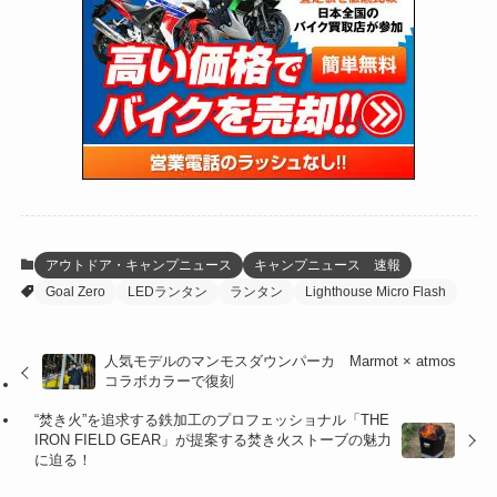
(24)
(4)
(171)
(38)
(85)
(5)
(16)
(254)
(33)
(13)
(46)
(274)
(131)
(21)
(98)
(12)
(6)
(34)
(204)
(19)
(15)
(61)
(13)
(171)
(17)
(63)
(47)
(35)
(12)
(59)
(109)
(5)
(60)
(38)
(5)
(41)
(16)
(6)
(22)
(65)
(18)
(30)
(3)
(12)
(21)
(61)
(6)
(20)
アウトドア・キャンプニュース
キャンプニュース 速報
Goal Zero
LEDランタン
ランタン
Lighthouse Micro Flash
(27)
(41)
(4)
(32)
(36)
(8)
人気モデルのマンモスダウンパーカ Marmot × atmos
コラボカラーで復刻
(47)
(16)
“焚き火”を追求する鉄加工のプロフェッショナル「THE
(1)
(1)
IRON FIELD GEAR」が提案する焚き火ストーブの魅力
に迫る！
(1)
(55)