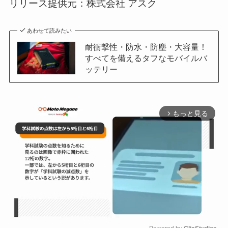
リリース提供元：株式会社 アスク
あわせて読みたい
耐衝撃性・防水・防塵・大容量！
すべてを備えるタフなモバイルバ
ッテリー
もっと見る
arrow_forward_ios