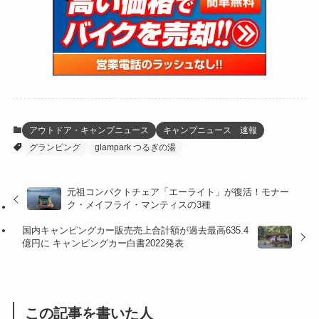
(15)
(61)
(13)
(171)
(17)
(63)
(47)
(35)
(12)
(59)
(109)
(5)
(60)
(38)
(5)
(41)
(16)
(6)
(22)
(65)
(18)
(30)
(3)
(12)
(21)
(61)
(6)
(20)
アウトドア・キャンプニュース
キャンプニュース 速報
グランピング
glampark つるぎの湯
(27)
(41)
(4)
(32)
(36)
(8)
元祖コンパクトチェア「エーライト」が復活！モナー
ク・メイフライ・マンティスの3種
(47)
(16)
国内キャンピングカー販売売上合計額が過去最高635.4
(1)
(1)
億円に キャンピングカー白書2022発表
(1)
(55)
この記事を書いた人