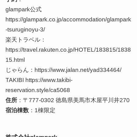
glampark公式
https://glampark.co.jp/accommodation/glampark
-tsuruginoyu-3/
楽天トラベル：
https://travel.rakuten.co.jp/HOTEL/183815/1838
15.html
じゃらん：https://www.jalan.net/yad334464/
TAKIBI https://www.takibi-
reservation.style/ca5068
住所
：〒777-0302 徳島県美馬市木屋平川井270
宿泊棟数
：1棟限定