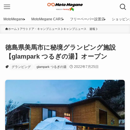
MotoMegane
MotoMegane CARS
フリーペーパー設置店
ショッピン
ホーム
アウトドア・キャンプニュース
キャンプニュース 速報
徳島県美馬市に秘境グランピング施設
【glampark つるぎの湯】オープン
2022年7月25日
グランピング
glampark つるぎの湯