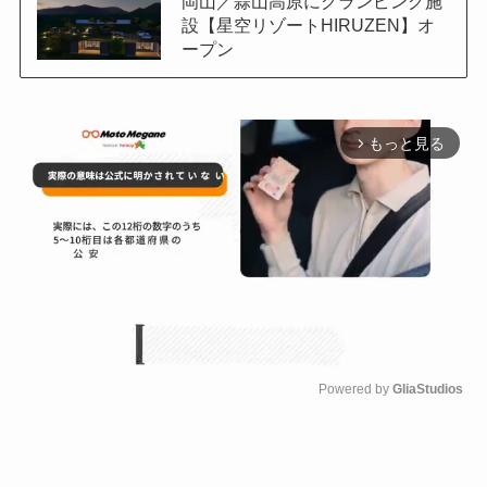
岡山／蒜山高原にグランピング施
設【星空リゾートHIRUZEN】オ
ープン
もっと見る
arrow_forward_ios
Powered by 
GliaStudios
M
u
t