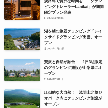
淡路島で贅沢な時間を 「グラン
ピングトレーラーLanikai」が期間
限定プラン発表
2026年2月18日
湖を望む絶景グランピング「レイ
クサイドグランピング出雲」オー
プン
2024年7月31日
贅沢と自然が融合！ 1日3組限定
のグランピング施設が山梨県にオ
ープン
2024年7月9日
圧倒的な大自然！ 浅間山北麓ジ
オパーク内にグランピング施設が
オープン