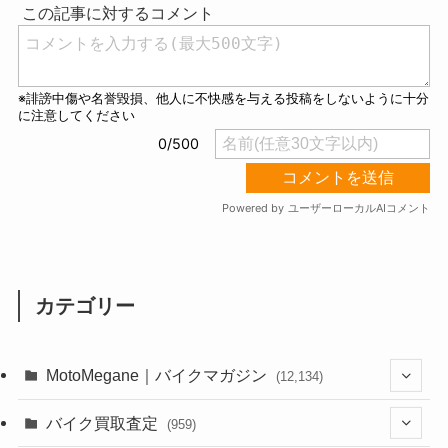
e
カテゴリー
MotoMegane｜バイクマガジン
(12,134)
(1,384)
バイク買取査定
(959)