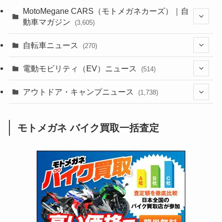
(44)
(352)
MotoMegane CARS（モトメガネカーズ）｜自
動車マガジン
(3,605)
(1,242)
(1)
(256)
自転車ニュース
(270)
(638)
(306)
(604)
(185)
(54)
電動モビリティ（EV）ニュース
(514)
(118)
(6,957)
(252)
(188)
(211)
(132)
アウトドア・キャンプニュース
(38)
(1,226)
(60)
(249)
(2,473)
(1,738)
(249)
(25)
(92)
(28)
(39)
(148)
(302)
(821)
(1)
(3)
モトメガネ バイク買取一括査定
(137)
(2,744)
(171)
(24)
(64)
(31)
(1,141)
(12)
(66)
(249)
(8)
(73)
(126)
(118)
(300)
(16)
(16)
(51)
(23)
(166)
(16)
(1,605)
(170)
(27)
(62)
(167)
(25)
(131)
(415)
(34)
(141)
(23)
(147)
(24)
(4)
(171)
(38)
(85)
(5)
(16)
(255)
(33)
(13)
(47)
(274)
(131)
(21)
(98)
(12)
(6)
(34)
(204)
(19)