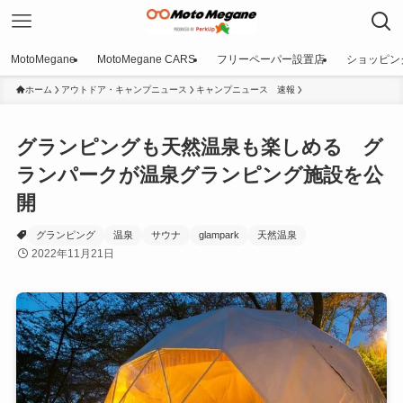
MotoMegane
MotoMegane CARS
フリーペーパー設置店
ショッピン
ホーム
アウトドア・キャンプニュース
キャンプニュース 速報
グランピングも天然温泉も楽しめる グ
ランパークが温泉グランピング施設を公
開
グランピング
温泉
サウナ
glampark
天然温泉
2022年11月21日