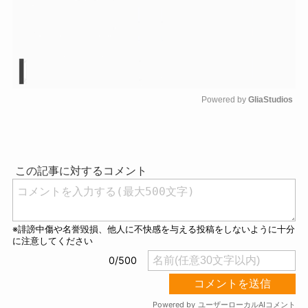
Powered by 
GliaStudios
M
u
t
e