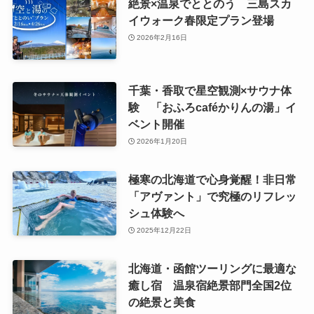
絶景×温泉でととのう 三島スカ
イウォーク春限定プラン登場
2026年2月16日
千葉・香取で星空観測×サウナ体
験 「おふろcaféかりんの湯」イ
ベント開催
2026年1月20日
極寒の北海道で心身覚醒！非日常
「アヴァント」で究極のリフレッ
シュ体験へ
2025年12月22日
北海道・函館ツーリングに最適な
癒し宿 温泉宿絶景部門全国2位
の絶景と美食