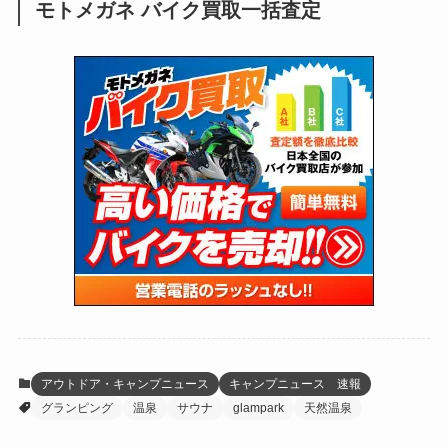
モトメガネ バイク買取一括査定
(137)
(2,744)
(171)
(24)
(64)
(31)
(1,143)
(12)
(66)
(249)
(8)
(75)
(126)
(118)
(300)
(16)
(16)
(51)
(23)
(166)
(16)
(1,605)
(170)
(27)
(62)
(167)
(25)
(131)
(415)
(34)
(141)
(23)
(147)
(24)
(4)
(171)
(38)
(85)
(5)
(16)
(255)
(33)
(13)
(47)
(274)
(131)
(21)
(98)
(12)
(6)
(34)
(204)
(19)
(15)
(61)
(13)
(171)
(17)
(65)
(47)
(35)
(12)
(59)
(109)
(5)
(60)
(38)
(5)
(41)
(16)
(6)
(22)
(65)
(18)
(30)
(3)
(12)
(21)
(61)
(6)
(20)
アウトドア・キャンプニュース
キャンプニュース 速報
グランピング
温泉
サウナ
glampark
天然温泉
(27)
(41)
(4)