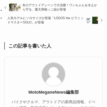
(32)
(36)
(8)
冬のアウトドアシーンで大活躍！ワンちゃんを冷えか
ら守る、愛犬用抱っこ紐が登場
(47)
(16)
人気モデルにソロサイズが登場「LOGOS the ピラミッ
(1)
(1)
ドマスターSOLO」が登場
(1)
(55)
この記事を書いた人
MotoMeganeNews編集部
バイクやクルマ、アウトドアの新商品情報、イベ