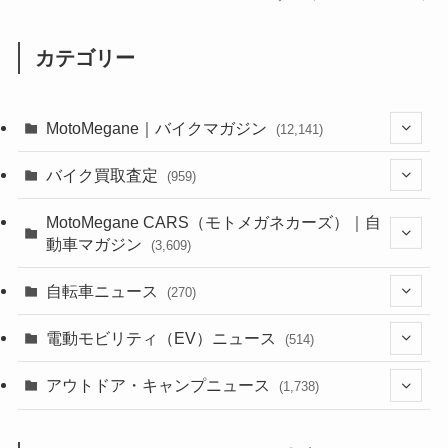
カテゴリー
MotoMegane｜バイクマガジン
(12,141)
(1,386)
バイク買取査定
(959)
(44)
(352)
MotoMegane CARS（モトメガネカーズ）｜自
動車マガジン
(3,609)
(1,244)
(1)
(256)
自転車ニュース
(270)
(640)
(306)
(604)
(187)
(54)
電動モビリティ（EV）ニュース
(514)
(118)
(6,958)
(252)
(188)
(211)
(132)
アウトドア・キャンプニュース
(38)
(1,226)
(60)
(249)
(2,474)
(1,738)
(251)
(25)
(92)
(28)
(39)
(148)
(302)
(821)
(1)
(3)