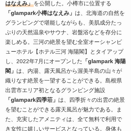
はなえみ」
を公開した。小樽市に位置する
「glampark小樽はなえみ」
は、北海道の自然を
グランピングで堪能しながらも、美肌成分たっ
ぷりの天然温泉やサウナ、岩盤浴などを存分に
楽しめる。三河の絶景を望む全室オーシャンビ
ューホテル【ホテル三河 海陽閣】とタイアップ
し、2022年7月にオープンした
「glampark 海陽
閣」
は、内湯、露天風呂から渥美半島の山々が
織りなす絶景を一望することができる。島根県
出雲市エリア初となるグランピング施設
「glampark四季荘」
は、四季折々の出雲の絶景
を望むことができる露天風呂が魅力である。ま
た、充実したアメニティは、全て無料で利用で
き女性に嬉しいサービスとなっている。身体も