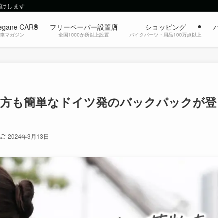
届けします
egane CARS
フリーペーパー設置店
ショッピング
動車マガジン
全国1000か所以上設置
バイクパーツ・用品100万点以上
い方も簡単なドイツ発のバックパックが登
2024年3月13日