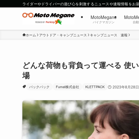
ライダーやドライバーの遊び心を刺激するニュースや速報情報をお
MotoMegane
MotoM
バイクマガジン
自
ホーム
アウトドア・キャンプニュース
キャンプニュース 速報
どんな荷物も背負って運べる 使
場
バックパック
Fumat株式会社
KLETTPACK
2023年8月28日